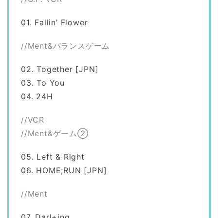
01. Fallin’ Flower
//Ment&バランスゲーム
02. Together [JPN]
03. To You
04. 24H
//VCR
//Ment&ゲーム②
05. Left & Right
06. HOME;RUN [JPN]
//Ment
07. Darl+ing