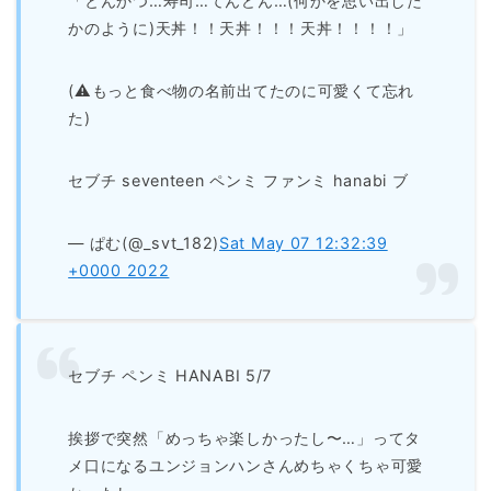
「とんかつ…寿司…てんどん…(何かを思い出した
かのように)天丼！！天丼！！！天丼！！！！」
(⚠︎もっと食べ物の名前出てたのに可愛くて忘れ
た)
セブチ seventeen ペンミ ファンミ hanabi ブ
— ぱむ(@_svt_182)
Sat May 07 12:32:39
+0000 2022
セブチ ペンミ HANABI 5/7
挨拶で突然「めっちゃ楽しかったし〜…」ってタ
メ口になるユンジョンハンさんめちゃくちゃ可愛