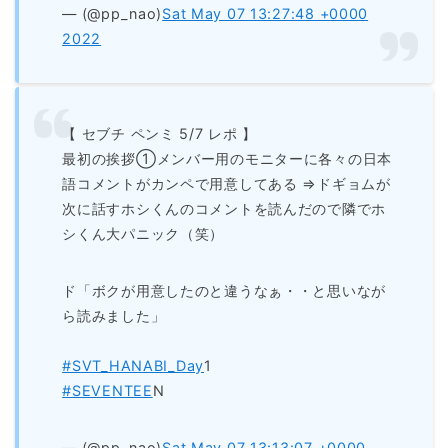
— (@pp_nao)
Sat May 07 13:27:48 +0000
2022
【 セブチ ペンミ 5/7 レポ 】
最初の挨拶①メンバー用のモニターに各々の日本
語コメントがカンペで用意してある ⇒ドギョムが
次に話すホシくんのコメントを読んだので隣でホ
シくん大パニック（笑）
ド「ボクが用意したのと違うなぁ・・と思いなが
ら読みました」
#SVT_HANABI_Day
1
#SEVENTEE
N
— (@pp_nao)
Sat May 07 13:13:07 +0000