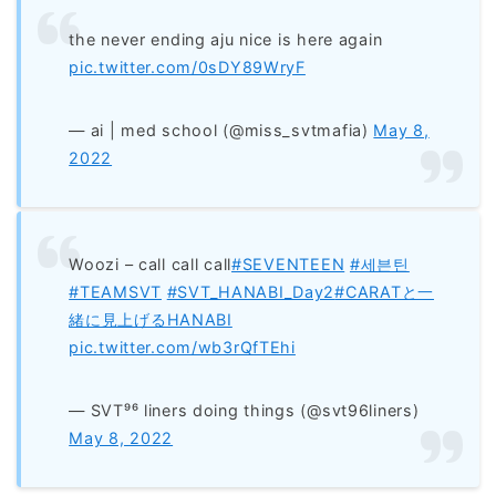
the never ending aju nice is here again
pic.twitter.com/0sDY89WryF
— ai | med school (@miss_svtmafia)
May 8,
2022
Woozi – call call call
#SEVENTEEN
#세븐틴
#TEAMSVT
#SVT_HANABI_Day2
#CARATと一
緒に見上げるHANABI
pic.twitter.com/wb3rQfTEhi
— SVT⁹⁶ liners doing things (@svt96liners)
May 8, 2022