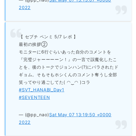
2022
【 セブチ ペンミ 5/7 レポ 】
最初の挨拶②
モニターに6行ぐらいあった自分のコメントを
『完璧ジャーーーーン！』の一言で誤魔化したこ
とを、後のトークでジョンハン(?)にバラされたド
ギョム。そもそもホシくんのコメント奪うし全部
笑ってやり過ごしてた( ◠‿◠ )コラ
#SVT_HANABI_Day1
#SEVENTEEN
— (@pp_nao)
Sat May 07 13:19:50 +0000
2022