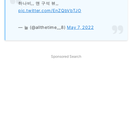
하나비,, 맨 구석 뷰,,
pic.twitter.com/EnZQbVbTJO
— 늘 (@allthetime__8)
May 7, 2022
Sponsored Search