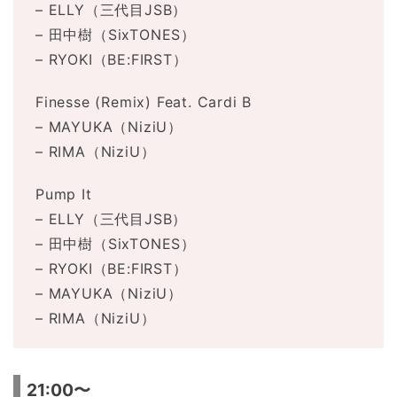
– ELLY（三代目JSB）
– 田中樹（SixTONES）
– RYOKI（BE:FIRST）
Finesse (Remix) Feat. Cardi B
– MAYUKA（NiziU）
– RIMA（NiziU）
Pump It
– ELLY（三代目JSB）
– 田中樹（SixTONES）
– RYOKI（BE:FIRST）
– MAYUKA（NiziU）
– RIMA（NiziU）
21:00〜