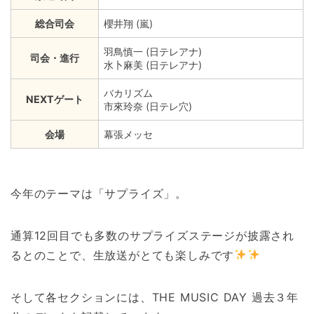
総合司会
櫻井翔 (嵐)
羽鳥慎一 (日テレアナ)
司会・進行
水卜麻美 (日テレアナ)
バカリズム
NEXTゲート
市來玲奈 (日テレ穴)
会場
幕張メッセ
今年のテーマは「サプライズ」。
通算12回目でも多数のサプライズステージが披露され
るとのことで、生放送がとても楽しみです
そして各セクションには、THE MUSIC DAY 過去３年