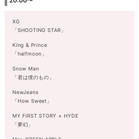
20:00〜
XG
「SHOOTING STAR」
King & Prince
「halfmoon」
Snow Man
「君は僕のもの」
NewJeans
「How Sweet」
MY FIRST STORY × HYDE
「夢幻」