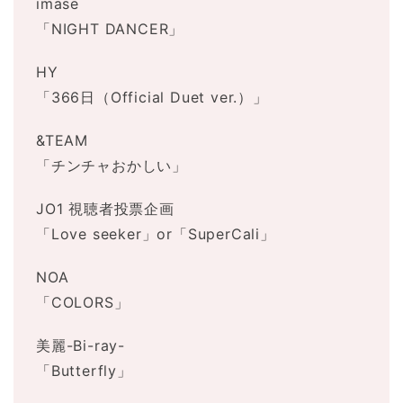
imase
「NIGHT DANCER」
HY
「366日（Official Duet ver.）」
&TEAM
「チンチャおかしい」
JO1 視聴者投票企画
「Love seeker」or「SuperCali」
NOA
「COLORS」
美麗-Bi-ray-
「Butterfly」