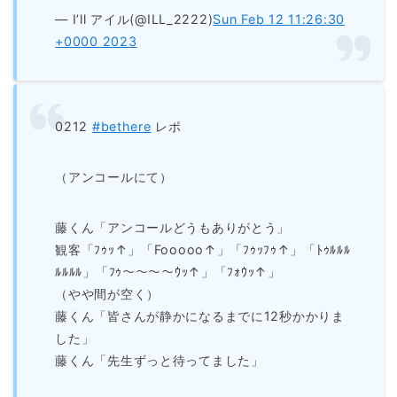
— I’ll アイル(@ILL_2222)
Sun Feb 12 11:26:30
+0000 2023
0212
#bethere
レポ
（アンコールにて）
藤くん「アンコールどうもありがとう」
観客「ﾌｩｯ↑」「Fooooo↑」「ﾌｩｯﾌｩ↑」「ﾄｩﾙﾙﾙ
ﾙﾙﾙﾙ」「ﾌｩ〜〜〜〜ｳｯ↑」「ﾌｫｳｯ↑」
（やや間が空く）
藤くん「皆さんが静かになるまでに12秒かかりま
した」
藤くん「先生ずっと待ってました」