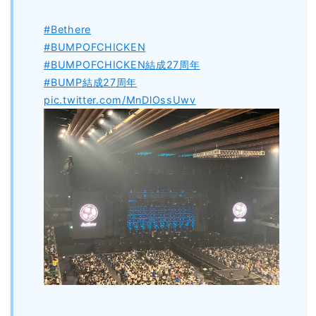
#Bethere
#BUMPOFCHICKEN
#BUMPOFCHICKEN結成27周年
#BUMP結成27周年
pic.twitter.com/MnDlOssUwv