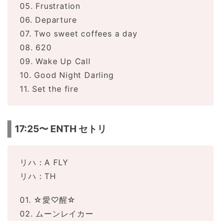
05. Frustration
06. Departure
07. Two sweet coffees a day
08. 620
09. Wake Up Call
10. Good Night Darling
11. Set the fire
17:25〜 ENTH セトリ
リハ：A FLY
リハ：TH
01. ☆愛♡醒☆
02. ムーンレイカー