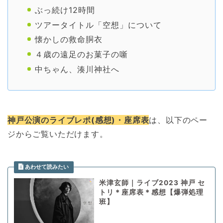
ぶっ続け12時間
ツアータイトル「空想」について
懐かしの救命胴衣
４歳の遠足のお菓子の噺
中ちゃん、湊川神社へ
神戸公演のライブレポ(感想)・座席表
は、以下のペー
ジからご覧いただけます。
米津玄師｜ライブ2023 神戸 セ
トリ＊座席表＊感想【爆弾処理
班】