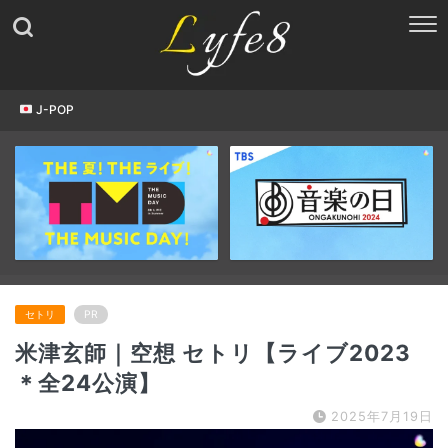
J-POP
セトリ
PR
米津玄師｜空想 セトリ【ライブ2023
＊全24公演】
2025年7月19日