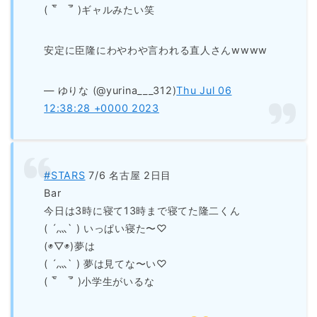
( ‾᷅ゝ‾᷄ )ギャルみたい笑
安定に臣隆にわやわや言われる直人さんwwww
— ゆりな (@yurina___312)
Thu Jul 06
12:38:28 +0000 2023
#STARS
7/6 名古屋 2日目
Bar
今日は3時に寝て13時まで寝てた隆二くん
( ´灬` ) いっぱい寝た〜♡
(◉▽◉)夢は
( ´灬` ) 夢は見てな〜い♡
( ‾᷅ゝ‾᷄ )小学生がいるな