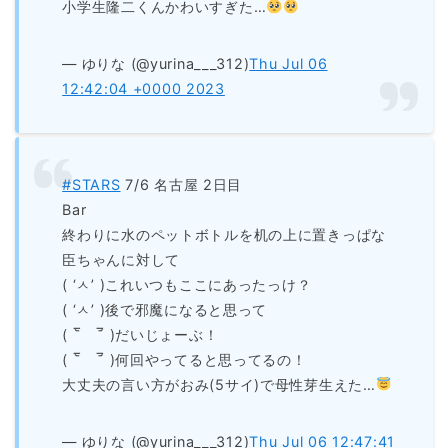
小学生隆二くんかわいすぎた…
— ゆりな (@yurina___312)
Thu Jul 06
12:42:04 +0000 2023
#STARS
7/6 名古屋 2日目
Bar
終わりに水のペットボトルを机の上に置きっぱな
臣ちゃんに対して
( ‘ㅅ’ )これいつもここにあったっけ？
( ‘ㅅ’ )後で邪魔になると思って
( ‾᷅ゝ‾᷄ )だいじょーぶ！
( ‾᷅ゝ‾᷄ )何回やってると思ってるの！
大丈夫の言い方がおみ(5サイ)で母性芽生えた…
— ゆりな (@yurina___312)
Thu Jul 06 12:47:41