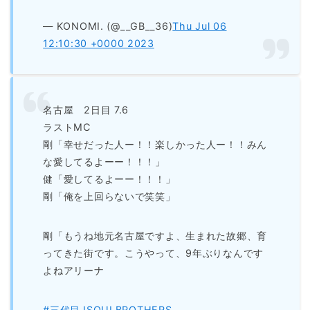
— KONOMI. (@__GB__36)
Thu Jul 06
12:10:30 +0000 2023
名古屋 2日目 7.6
ラストMC
剛「幸せだった人ー！！楽しかった人ー！！みん
な愛してるよーー！！！」
健「愛してるよーー！！！」
剛「俺を上回らないで笑笑」
剛「もうね地元名古屋ですよ、生まれた故郷、育
ってきた街です。こうやって、9年ぶりなんです
よねアリーナ
#三代目JSOULBROTHERS