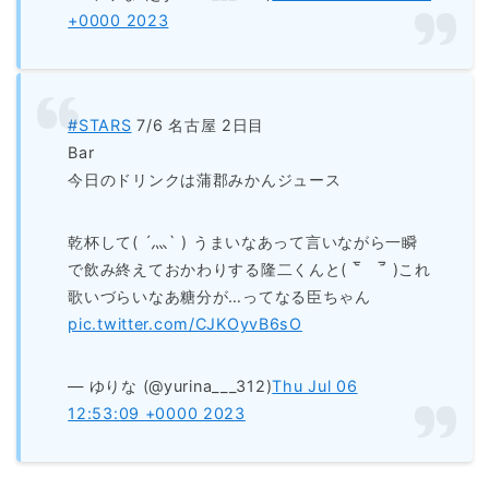
+0000 2023
#STARS
7/6 名古屋 2日目
Bar
今日のドリンクは蒲郡みかんジュース
乾杯して( ´灬` ) うまいなあって言いながら一瞬
で飲み終えておかわりする隆二くんと( ‾᷅ゝ‾᷄ )これ
歌いづらいなあ糖分が…ってなる臣ちゃん
pic.twitter.com/CJKOyvB6sO
— ゆりな (@yurina___312)
Thu Jul 06
12:53:09 +0000 2023