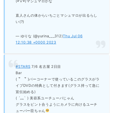
(◉▽◉)マシュマロかな
直人さんの体からいちごとマシュマロが出るらし
い(?)
— ゆりな (@yurina___312)
Thu Jul 06
12:10:38 +0000 2023
#STARS
7/6 名古屋 2日目
Bar
( ‾᷅ゝ‾᷄ )パーコーナーで使っているこのグラスがラ
イブDVDの特典として付きます(グラス持って急に
宣伝始める)
( ´灬` ) 美容系ユーチューバじゃん
グラスをピント合うようにカメラに向けるユーチ
ューパー臣ちゃん