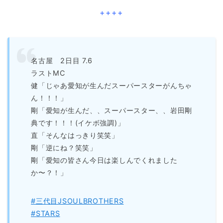
++++
名古屋 2日目 7.6
ラストMC
健「じゃあ愛知が生んだスーパースターがんちゃ
ん！！！」
剛「愛知が生んだ、、スーパースター、、岩田剛
典です！！！(イケボ強調)」
直「そんなはっきり笑笑」
剛「逆にね？笑笑」
剛「愛知の皆さん今日は楽しんでくれました
か〜？！」
#三代目JSOULBROTHERS
#STARS