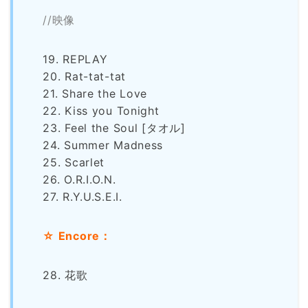
//映像
19. REPLAY
20. Rat-tat-tat
21. Share the Love
22. Kiss you Tonight
23. Feel the Soul [タオル]
24. Summer Madness
25. Scarlet
26. O.R.I.O.N.
27. R.Y.U.S.E.I.
☆ Encore：
28. 花歌