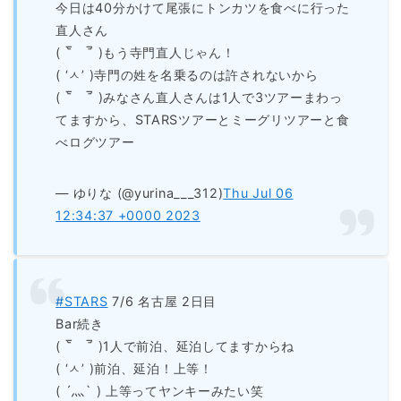
今日は40分かけて尾張にトンカツを食べに行った
直人さん
( ‾᷅ゝ‾᷄ )もう寺門直人じゃん！
( ‘ㅅ’ )寺門の姓を名乗るのは許されないから
( ‾᷅ゝ‾᷄ )みなさん直人さんは1人で3ツアーまわっ
てますから、STARSツアーとミーグリツアーと食
べログツアー
— ゆりな (@yurina___312)
Thu Jul 06
12:34:37 +0000 2023
#STARS
7/6 名古屋 2日目
Bar続き
( ‾᷅ゝ‾᷄ )1人で前泊、延泊してますからね
( ‘ㅅ’ )前泊、延泊！上等！
( ´灬` ) 上等ってヤンキーみたい笑