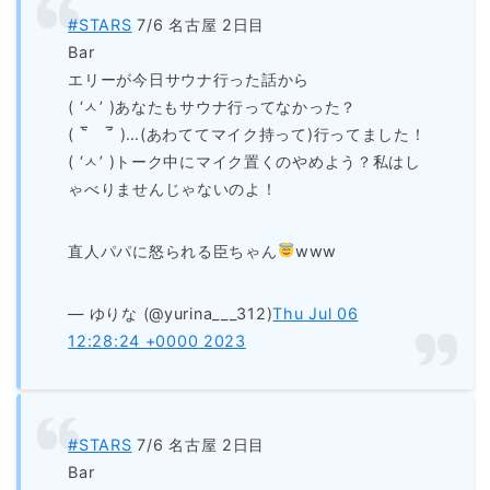
#STARS
7/6 名古屋 2日目
Bar
エリーが今日サウナ行った話から
( ‘ㅅ’ )あなたもサウナ行ってなかった？
( ‾᷅ゝ‾᷄ )…(あわててマイク持って)行ってました！
( ‘ㅅ’ )トーク中にマイク置くのやめよう？私はし
ゃべりませんじゃないのよ！
直人パパに怒られる臣ちゃん
www
— ゆりな (@yurina___312)
Thu Jul 06
12:28:24 +0000 2023
#STARS
7/6 名古屋 2日目
Bar