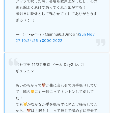
アップで映った時、会場も歓声上がったし、その
後も腕よくあげて踊ってくれた気がする！
撮影日に映像として残させてくれてありがとうす
ぎる（ ; ; ）
— （=ˆ•ﻌ•ˆ=）(@junhui6_10moon)
Sun Nov
27 10:24:26 +0000 2022
【セブチ 11/27 東京 ドーム Day2 レポ】
ギュジュン
あいのちからで
が曲に合わせてお手振りしてい
て、隣の
にも一緒にってトントンして促して
た！
でも
がなかなか手を振らずに体だけ揺らしてた
から、
は「腕も！」って感じで諦めずに見せて