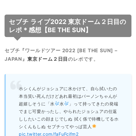
セブチ ライブ2022 東京ドーム２日目の
レポ＊感想【BE THE SUN】
セブチ『ワールドツアー 2022 [BE THE SUN] –
JAPAN』
東京ドーム２日目
のレポです。
ホシくんがジョシュアに水かけて、自ら拭いたの
本当笑い死んだけどあれ最初はバーノンちゃんが
超嬉しそうに「水
水
」って持ってきたの発端
でまじ可愛かったし、やられたジョシュアの仕返
ししたいこの顔まじでしぬ 拭く係で待機してるホ
シくんもしぬ セブチってやっぱ芸人
pic.twitter.com/faFuFcifm2