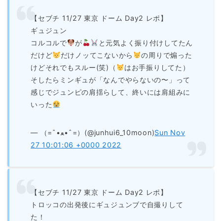
【セブチ 11/27 東京 ドーム Day2 レポ】
ギュジュン
コルコルで
が
と元気よく振り付けしてたん
だけど
だけノッてこないから
の周りで煽った
けどそれでもスルー(笑)（
はお手振りしてた）
そしたらミンギュが「なんでやらないの〜」って
感じでジュンピの肩揺らして、終いには肩組みに
いった
— （=ˆ•ﻌ•ˆ=）(@junhui6_10moon)
Sun Nov
27 10:01:06 +0000 2022
【セブチ 11/27 東京 ドーム Day2 レポ】
トロッコの出発後にギュジュンブで自撮りして
た！