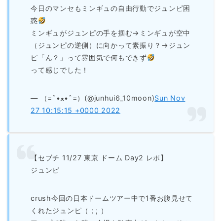
今日のマンセもミンギュの自由行動でジュンピ困
惑
ミンギュがジュンピの手を掴む→ミンギュが空中
（ジュンピの逆側）に向かって素振り？→ジュン
ピ「ん？」って雰囲気で何もできず
って感じでした！
— （=ˆ•ﻌ•ˆ=）(@junhui6_10moon)
Sun Nov
27 10:15:15 +0000 2022
【セブチ 11/27 東京 ドーム Day2 レポ】
ジュンピ
crush今回の日本ドームツアー中で1番お腹見せて
くれたジュンピ（ ; ; ）