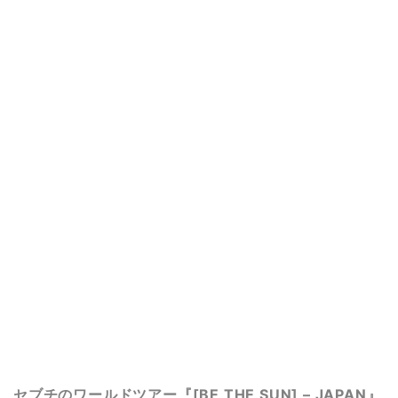
セブチのワールドツアー『[BE THE SUN] – JAPAN』