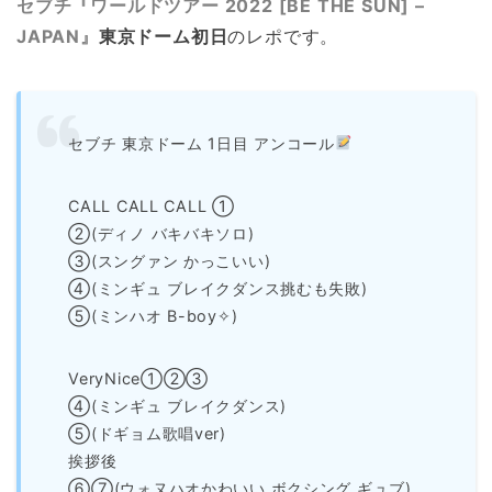
セブチ『ワールドツアー 2022 [BE THE SUN] –
JAPAN』
東京ドーム初日
のレポです。
セブチ 東京ドーム 1日目 アンコール
CALL CALL CALL ①
②(ディノ バキバキソロ)
③(スングァン かっこいい)
④(ミンギュ ブレイクダンス挑むも失敗)
⑤(ミンハオ B-boy✧︎)
VeryNice①②③
④(ミンギュ ブレイクダンス)
⑤(ドギョム歌唱ver)
挨拶後
⑥⑦(ウォヌハオかわいい ボクシング ギュブ)