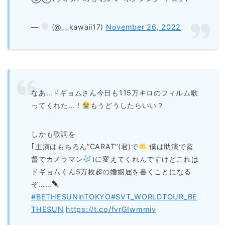
—
(@__kawaii17)
November 26, 2022
なあ…ドギョムさん今日も115万キロのフィルム歌
ってくれた…！
もうどうしたらいい？
しかも歌詞を
｢主演はもちろん”CARAT”(君)で
僕は助演で監
督でカメラマン
｣に変えてくれんですけどこれは
ドギョムくん5万枚超の婚姻届を書くことになる
ぞ……
#BETHESUNinTOKYO
#SVT_WORLDTOUR_BE
THESUN
https://t.co/fvrGIwmmiv