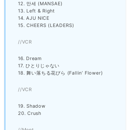
12. 만세 (MANSAE)
13. Left & Right
14. AJU NICE
15. CHEERS (LEADERS)
//VCR
16. Dream
17. ひとりじゃない
18. 舞い落ちる花びら (Fallin’ Flower)
//VCR
19. Shadow
20. Crush
//Ment