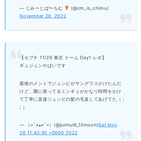
— じみーじば〜ちむ
(@cm_is_chimu)
November 26, 2022
【セブチ 11/26 東京 ドーム Day1 レポ】
ギュジュンやばいです
最後のメントでジュンピがサングラスかけたんだ
けど、隣に座ってるミンギュがかなり時間をかけ
て丁寧に直接ジュンピの髪の毛直してあげてた（ ;
; ）
— （=ˆ•ﻌ•ˆ=）(@junhui6_10moon)
Sat Nov
26 11:43:30 +0000 2022