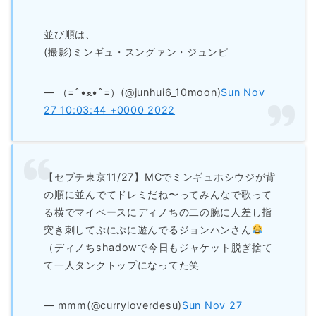
並び順は、
(撮影)ミンギュ・スングァン・ジュンピ
— （=ˆ•ﻌ•ˆ=）(@junhui6_10moon)
Sun Nov
27 10:03:44 +0000 2022
【セブチ東京11/27】MCでミンギュホシウジが背
の順に並んでてドレミだね〜ってみんなで歌って
る横でマイペースにディノちの二の腕に人差し指
突き刺してぷにぷに遊んでるジョンハンさん
（ディノちshadowで今日もジャケット脱ぎ捨て
て一人タンクトップになってた笑
— mmm(@curryloverdesu)
Sun Nov 27