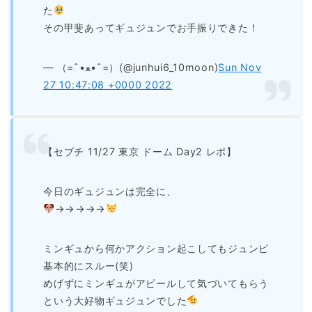
た
その甲斐あってギュジュンでお手振りできた！
— （=ˆ•ﻌ•ˆ=）(@junhui6_10moon)
Sun Nov
27 10:47:08 +0000 2022
【セブチ 11/27 東京 ドーム Day2 レポ】
今日のギュジュンは完全に、
→→→→→
ミンギュから何かアクション起こしてもジュンピ
基本的にスルー(笑)
めげずにミンギュがアピールして気づいてもらう
という大好物ギュジュンでした