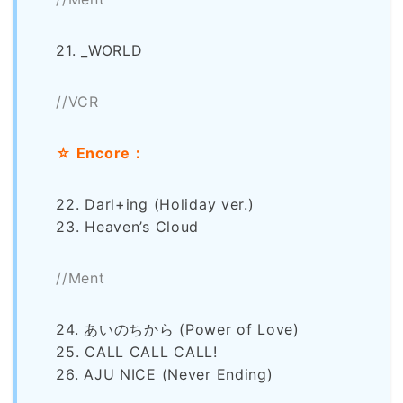
21. _WORLD
//VCR
☆ Encore：
22. Darl+ing (Holiday ver.)
23. Heaven’s Cloud
//Ment
24. あいのちから (Power of Love)
25. CALL CALL CALL!
26. AJU NICE (Never Ending)