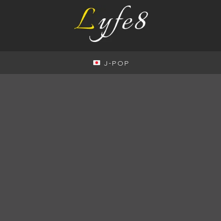
J-POP