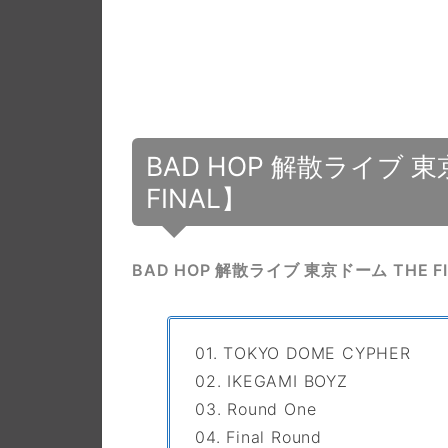
BAD HOP 解散ライブ 
FINAL】
BAD HOP 解散ライブ 東京ドーム THE F
01. TOKYO DOME CYPHER
02. IKEGAMI BOYZ
03. Round One
04. Final Round