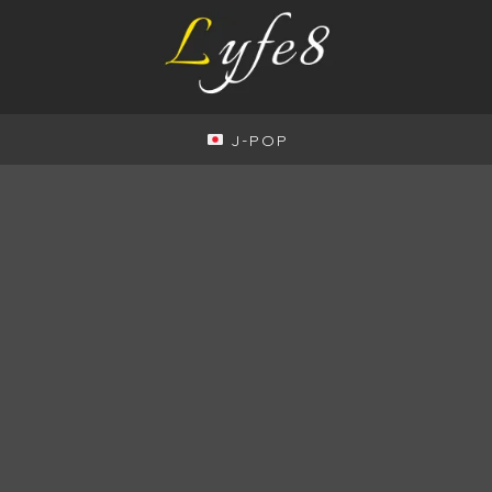
J-POP