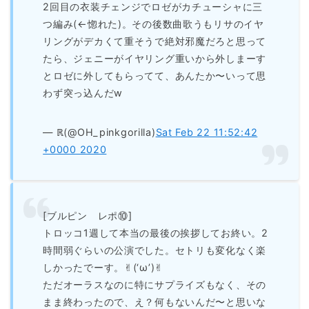
2回目の衣装チェンジでロゼがカチューシャに三
つ編み(←惚れた)。その後数曲歌うもリサのイヤ
リングがデカくて重そうで絶対邪魔だろと思って
たら、ジェニーがイヤリング重いから外しまーす
とロゼに外してもらってて、あんたか〜いって思
わず突っ込んだw
— ℝ(@OH_pinkgorilla)
Sat Feb 22 11:52:42
+0000 2020
[ブルピン レポ⑩]
トロッコ1週して本当の最後の挨拶してお終い。2
時間弱ぐらいの公演でした。セトリも変化なく楽
しかったでーす。✌︎(‘ω’)✌︎
ただオーラスなのに特にサプライズもなく、その
まま終わったので、え？何もないんだ〜と思いな