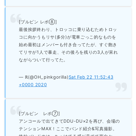
[ブルピン レポ⑧]
最後挨拶終わり、トロッコに乗り込むためトロッ
コに向かうもリサ(多分)が電車ごっこ的なものを
始め最初はメンバーも付き合ってたが、すぐ飽き
てリサが1人で暴走、その後ろを残りの3人が呆れ
ながらついて行ってた。
— ℝ(@OH_pinkgorilla)
Sat Feb 22 11:52:43
+0000 2020
[ブルピン レポ⑦]
アンコールで出てきてDDU-DU×2を再び、会場の
テンションMAX！ここでバンド紹介&写真撮影。