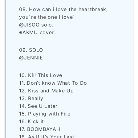
08. How can i love the heartbreak,
you`re the one I love’
@JISOO solo.
※AKMU cover.
09. SOLO
@JENNIE
10. Kill This Love
11. Don’t know What To Do
12. Kiss and Make Up
13. Really
14. See U Later
15. Playing with Fire
16. Kick it
17. BOOMBAYAH
18. As If It’s Your Last