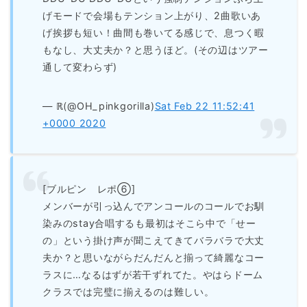
げモードで会場もテンション上がり、2曲歌いあ
げ挨拶も短い！曲間も巻いてる感じで、息つく暇
もなし、大丈夫か？と思うほど。(その辺はツアー
通して変わらず)
— ℝ(@OH_pinkgorilla)
Sat Feb 22 11:52:41
+0000 2020
[ブルピン レポ⑥]
メンバーが引っ込んでアンコールのコールでお馴
染みのstay合唱するも最初はそこら中で「せー
の」という掛け声が聞こえてきてバラバラで大丈
夫か？と思いながらだんだんと揃って綺麗なコー
ラスに…なるはずが若干ずれてた。やはらドーム
クラスでは完璧に揃えるのは難しい。