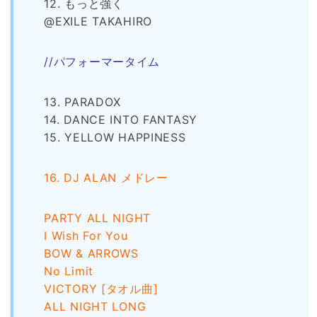
12. もっと強く
@EXILE TAKAHIRO
//パフォーマータイム
13. PARADOX
14. DANCE INTO FANTASY
15. YELLOW HAPPINESS
16. DJ ALAN メドレー
PARTY ALL NIGHT
I Wish For You
BOW & ARROWS
No Limit
VICTORY [タオル曲]
ALL NIGHT LONG