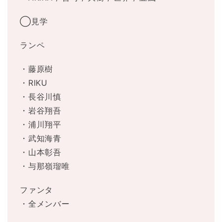
◯見学
ランペ
・藤原樹
・RIKU
・長谷川慎
・岩谷翔吾
・浦川翔平
・武知海青
・山本彰吾
・与那嶺瑠唯
ファンタ
・全メンバー