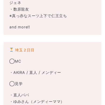
ジェネ
・数原龍友
※真っ赤なスーツ上下で仁王立ち
and more!!
埼玉２日目
◯MC
・AKIRA / 直人 / メンディー
◯見学
・直人パパ
・ゆみさん（メンディーママ）