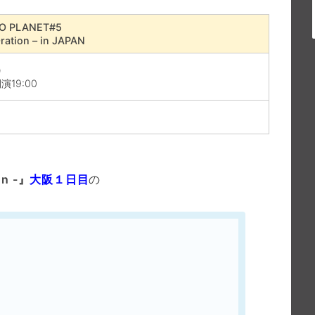
O PLANET#5
ration – in JAPAN
)
演19:00
on -』
大阪１日目
の