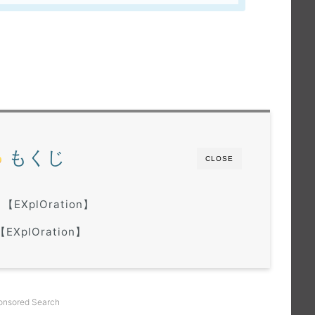
もくじ
CLOSE
EXplOration】
EXplOration】
onsored Search