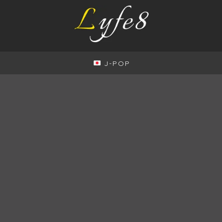
J-POP