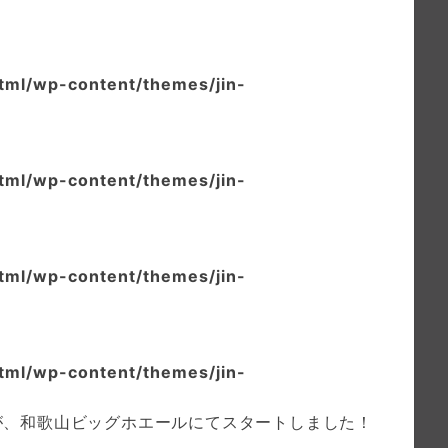
tml/wp-content/themes/jin-
tml/wp-content/themes/jin-
tml/wp-content/themes/jin-
tml/wp-content/themes/jin-
が、和歌山ビッグホエールにてスタートしました！