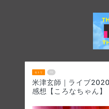
セトリ
PR
米津玄師｜ライブ202
感想【ころなちゃん】