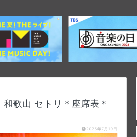
0 和歌山 セトリ＊座席表＊
2025年7月19日