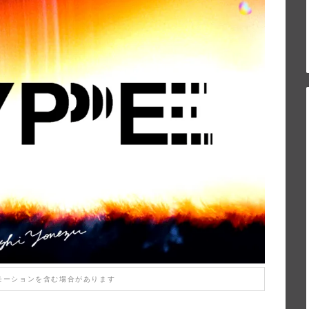
モーションを含む場合があります