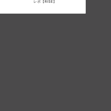
レポ【RISE】