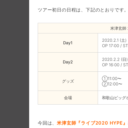
ツアー初日の日程は、下記のとおりです
米津玄師 2
2020.2.1 (土)
Day1
OP 17:00 / ST
2020.2.2 (日)
Day2
OP 16:00 / ST
①11:00〜
グッズ
②12:00〜
会場
和歌山ビッグ
今回は、
米津玄師『ライブ2020 HYPE』