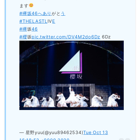
ます
#欅坂46へあり
がと
う
#THELASTL
IV
E
#欅
坂
46
#櫻
坂
pic.twitter.com/DV4M2do6Dz
6Dz
— 星野yuu(@yuu89462534)
Tue Oct 13