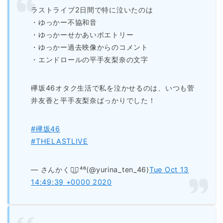
ラストライブ2日間で特に泣いたのは
・ゆっかー不協和音
・ゆっかーせかあいポエトリー
・ゆっかー過去映像からのコメント
・エンドロールの平手友梨奈の文字
欅坂46オタク生活で私を泣かせるのは、いつも菅
井友香と平手友梨奈ばっかりでした！
#欅坂46
#THELASTLIVE
— さんかく◢͟￨⁴⁶(@yurina_ten_46)
Tue Oct 13
14:49:39 +0000 2020