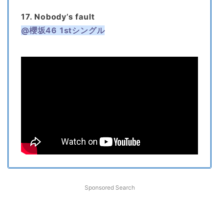
17. Nobody’s fault
@櫻坂46 1stシングル
Sponsored Search