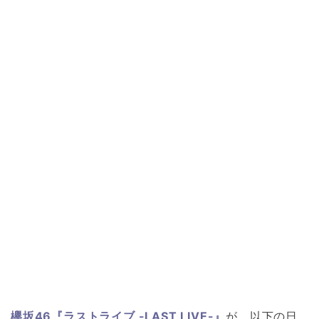
欅坂46『ラストライブ -LAST LIVE-』
が、以下の日