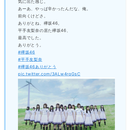
気に出た感じ。
あーあ、やっぱ辛かったんだな、俺。
前向くけどさ。
ありがとね、欅坂46。
平手友梨奈の居た欅坂46、
最高でした。
ありがとう。
#欅坂46
#平手友梨奈
#欅坂46ありがとう
pic.twitter.com/3ALw4rqGsC