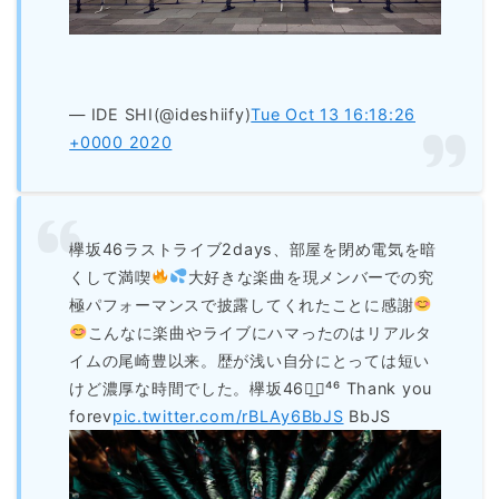
— IDE SHI(@ideshiify)
Tue Oct 13 16:18:26
+0000 2020
欅坂46ラストライブ2days、部屋を閉め電気を暗
くして満喫
大好きな楽曲を現メンバーでの究
極パフォーマンスで披露してくれたことに感謝
こんなに楽曲やライブにハマったのはリアルタ
イムの尾崎豊以来。歴が浅い自分にとっては短い
けど濃厚な時間でした。欅坂46◢͟￨⁴⁶ Thank you
forev
pic.twitter.com/rBLAy6BbJS
BbJS