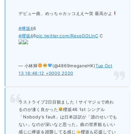
デビュー曲、めっちゃカッコええ〜笑 最高かよ
#欅坂4
6
#櫻坂4
6
pic.twitter.com/RexqDOLlnC
C
— 小林輝
(@4869meganeHK)
Tue Oct
13 16:46:12 +0000 2020
ラストライブ2日目観ました！サイマジョで終わ
るのが凄く良かった
櫻坂46 1st シングル
「Nobody’s fault」は日本語訳が「誰のせいでも
ない」なのが深いなと思った。曲の世界観もいい
感じに欅坂を踏襲してる感じ
櫻坂も応援してい