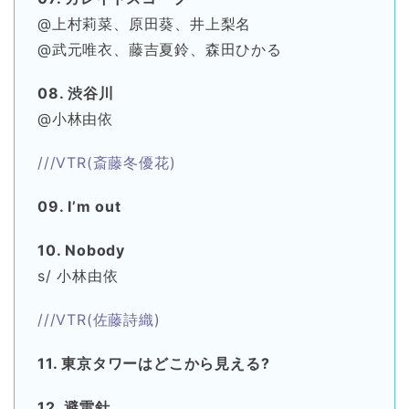
@上村莉菜、原田葵、井上梨名
@武元唯衣、藤吉夏鈴、森田ひかる
08. 渋谷川
@小林由依
///VTR(斎藤冬優花)
09. I’m out
10. Nobody
s/ 小林由依
///VTR(佐藤詩織)
11. 東京タワーはどこから見える?
12. 避雷針