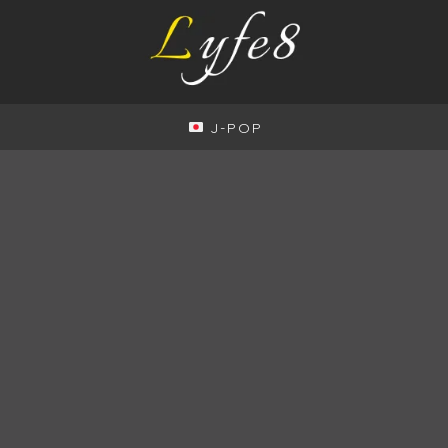
J-POP