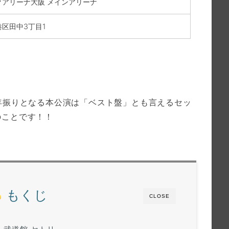
クアリーナ大阪 メインアリーナ
区田中3丁目1
。
年振りとなる本公演は「ベスト盤」とも言えるセッ
のことです！！
もくじ
CLOSE