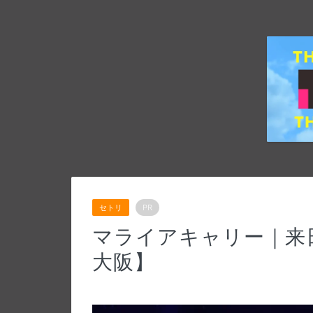
セトリ
PR
マライアキャリー｜来日
大阪】