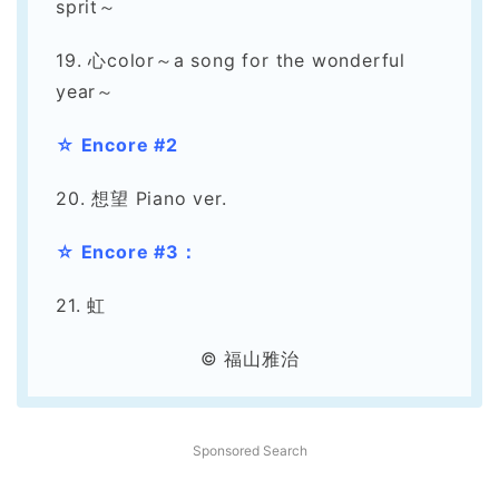
sprit～
19. 心color～a song for the wonderful
year～
☆ Encore #2
20. 想望 Piano ver.
☆ Encore #3：
21. 虹
© 福山雅治
Sponsored Search