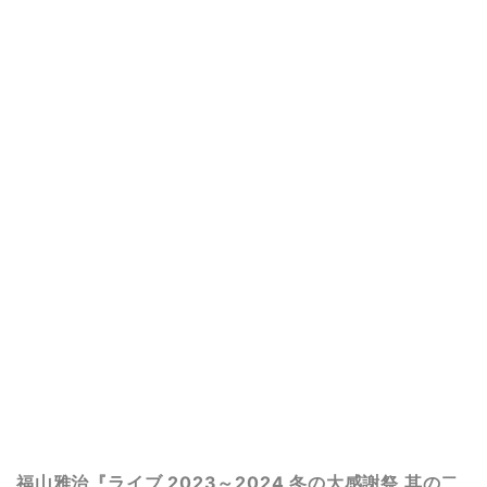
福山雅治『ライブ 2023～2024 冬の大感謝祭 其の二