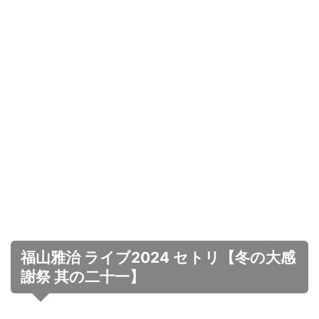
福山雅治 ライブ2024 セトリ【冬の大感
謝祭 其の二十一】