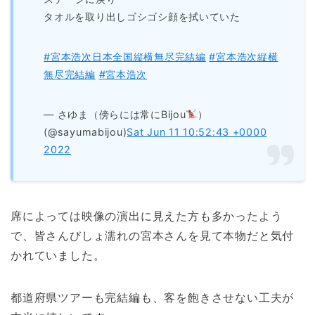
タオルを取り出しゴシゴシ顔を拭いていた
#宮本浩次日本全国縦横無尽完結編
#宮本浩次縦横
無尽完結編
#宮本浩次
— さゆま（傍らには常にBijou
）
(@sayumabijou)
Sat Jun 11 10:52:43 +0000
2022
席によっては映像の演出に見えた方も多かったよう
で、皆さんびしょ濡れの宮本さんを見て本物だと気付
かれていました。
都道府県ツアーも完結編も、客を飽きさせない工夫が