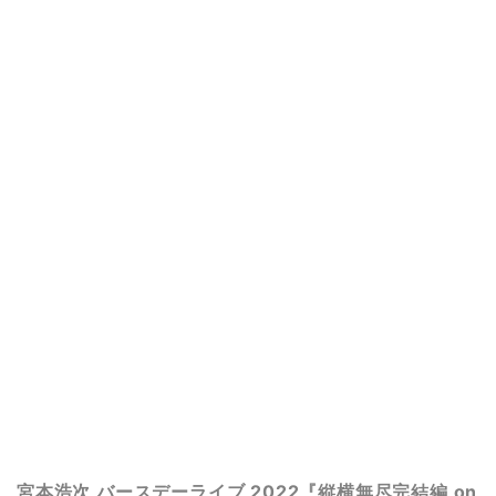
宮本浩次 バースデーライブ 2022『縦横無尽完結編 on