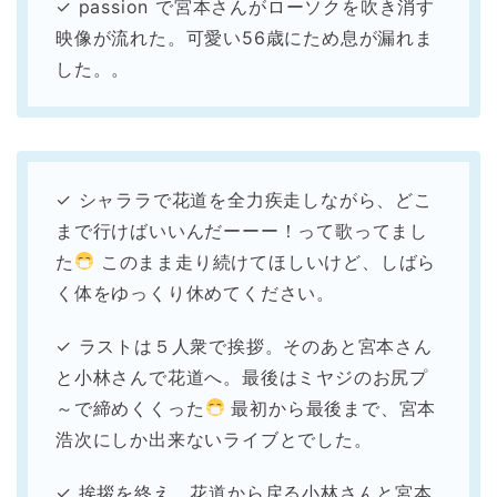
✓ passion で宮本さんがローソクを吹き消す
映像が流れた。可愛い56歳にため息が漏れま
した。。
✓ シャララで花道を全力疾走しながら、どこ
まで行けばいいんだーーー！って歌ってまし
た
このまま走り続けてほしいけど、しばら
く体をゆっくり休めてください。
✓ ラストは５人衆で挨拶。そのあと宮本さん
と小林さんで花道へ。最後はミヤジのお尻プ
～で締めくくった
最初から最後まで、宮本
浩次にしか出来ないライブとでした。
✓ 挨拶を終え、花道から戻る小林さんと宮本