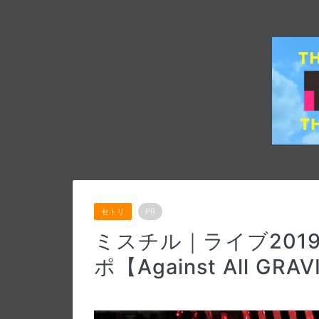
セトリ
PR
ミスチル｜ライブ201
ポ【Against All GRA