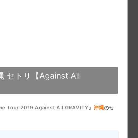
セトリ【Against All
Tour 2019 Against All GRAVITY』
沖縄
のセ