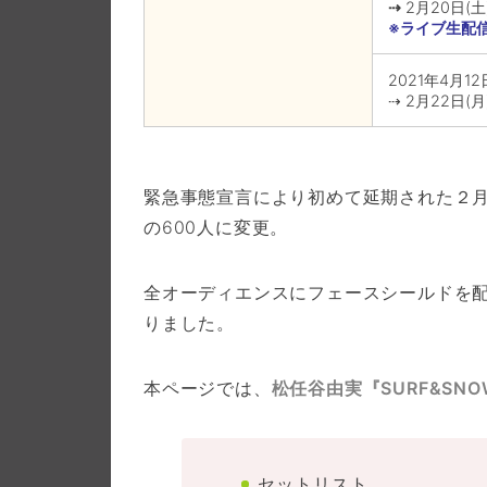
⇢
2月20日(
※ライブ生配
2021年4月1
⇢ 2月22日(
緊急事態宣言により初めて延期された２月
の600人に変更。
全オーディエンスにフェースシールドを
りました。
本ページでは、
松任谷由実
『SURF&SNOW 
セットリスト