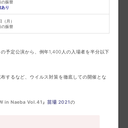
土)の振替
信あり
2日（月）
月)の振替
の予定公演から、例年1,400人の入場者を半分以下
配布するなど、ウイルス対策を徹底しての開催とな
in Naeba Vol.41』
苗場 2021
の