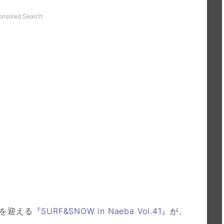
onsored Search
目を迎える
『SURF&SNOW in Naeba Vol.41』
が、