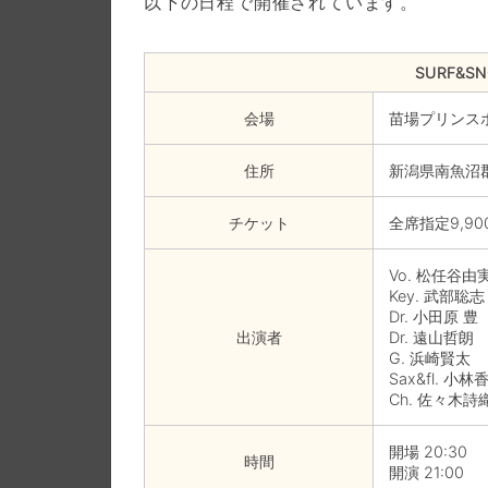
以下の日程で開催されています。
SURF&SNO
会場
苗場プリンス
住所
新潟県南魚沼郡
チケット
全席指定9,9
Vo. 松任谷由
Key. 武部聡志
Dr. 小田原 豊
出演者
Dr. 遠山哲朗
G. 浜崎賢太
Sax&fl. 小林
Ch. 佐々木
開場 20:30
時間
開演 21:00