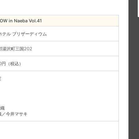
W in Naeba Vol.41
ホテル ブリザーディウム
湯沢町三国202
00円（税込）
実
香織
詩織／今井マサキ