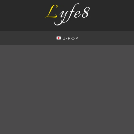
J-POP