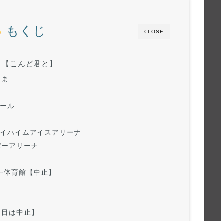
もくじ
CLOSE
トリ【こんど君と】
しま
ホール
スイハイムアイスアリーナ
パーアリーナ
一体育館【中止】
日目は中止】