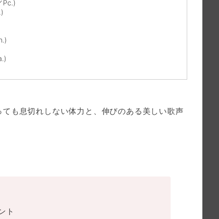
Pc.)
)
.)
.)
っても息切れしない体力と、伸びのある美しい歌声
ベント