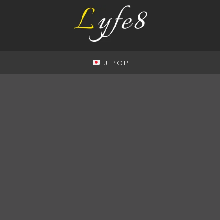
J-POP