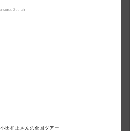
onsored Search
た小田和正さんの全国ツアー