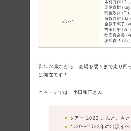
木村万作 (Dr.／
栗尾直樹 (Key.
稲葉政裕 (G.)
有賀啓雄 (Ba.)
メンバー
金原千恵子 (Vn
吉田翔平 (Vn.)
徳高真奈美 (Va
堀沢真己 (Vc.)
御年74歳ながら、会場を隅々まで走り回
は健在です！
本ページでは、小田和正さん
ツアー 2022 こんど、君と
2020〜2022年の出演イ