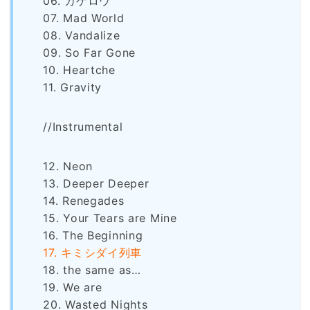
06. カゲロウ
07. Mad World
08. Vandalize
09. So Far Gone
10. Heartche
11. Gravity
//Instrumental
12. Neon
13. Deeper Deeper
14
. Renegades
15. Your Tears are Mine
16. The Beginning
17. キミシダイ列車
18. the same as…
19. We are
20. Wasted Nights