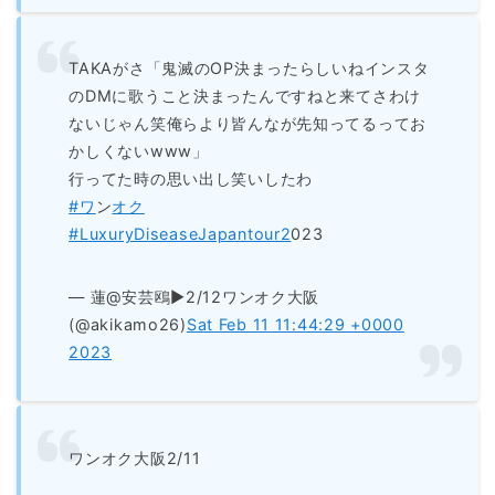
TAKAがさ「鬼滅のOP決まったらしいねインスタ
のDMに歌うこと決まったんですねと来てさわけ
ないじゃん笑俺らより皆んなが先知ってるってお
かしくないwww」
行ってた時の思い出し笑いしたわ
#ワ
ン
オク
#LuxuryDiseaseJapantour2
023
— 蓮@安芸鴎▶︎2/12ワンオク大阪
(@akikamo26)
Sat Feb 11 11:44:29 +0000
2023
ワンオク大阪2/11