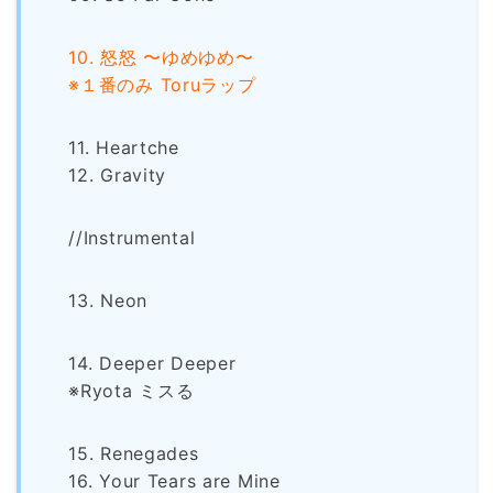
10. 怒怒 〜ゆめゆめ〜
※１番のみ Toruラップ
11. Heartche
12. Gravity
//Instrumental
13. Neon
14. Deeper Deeper
※Ryota ミスる
15
. Renegades
16. Your Tears are Mine