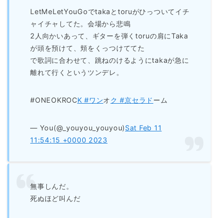
LetMeLetYouGoでtakaとtoruがひっついてイチ
ャイチャしてた。会場から悲鳴
2人向かいあって、ギターを弾くtoruの肩にTaka
が頭を預けて、頬をくっつけててた
で歌詞に合わせて、跳ねのけるようにtakaが急に
離れて行くというツンデレ。
#ONEOKROC
K #ワン
オ
ク #京セラド
ーム
— You(@_youyou_youyou)
Sat Feb 11
11:54:15 +0000 2023
無事しんだ。
死ぬほど叫んだ