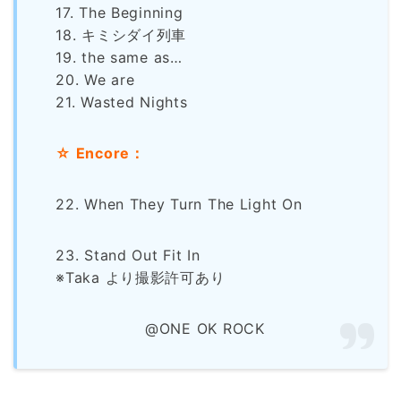
17. The Beginning
18. キミシダイ列車
19. the same as…
20. We are
21. Wasted Nights
☆ Encore：
22. When They Turn The Light On
23. Stand Out Fit In
※Taka より撮影許可あり
@ONE OK ROCK