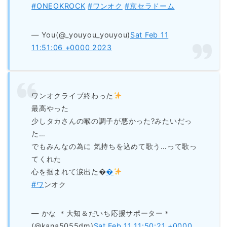
#ONEOKROCK
#ワンオク
#京セラドーム
— You(@_youyou_youyou)
Sat Feb 11
11:51:06 +0000 2023
ワンオクライブ終わった
最高やった
少しタカさんの喉の調子が悪かった?みたいだっ
た…
でもみんなの為に 気持ちを込めて歌う…って歌っ
てくれた
心を掴まれて涙出た�
�
#ワ
ンオク
— かな ＊大知＆だいち応援サポーター＊
(@kana5055dm)
Sat Feb 11 11:50:21 +0000