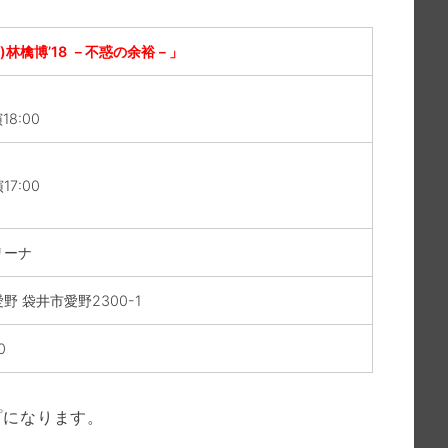
)林檎博’18 －不惑の余裕－」
18:00
17:00
リーナ
 袋井市愛野2300-1
0
プになります。