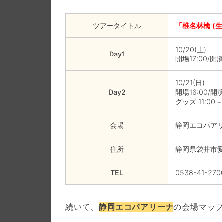
ツアータイトル
「椎名林檎 (生
10/20(土)
Day1
開場17:00/開演
10/21(日)
Day2
開場16:00/開演
グッズ 11:00～
会場
静岡エコパア
住所
静岡県袋井市愛野
TEL
0538-41-270
続いて、
静岡エコパアリーナ
の会場マッ