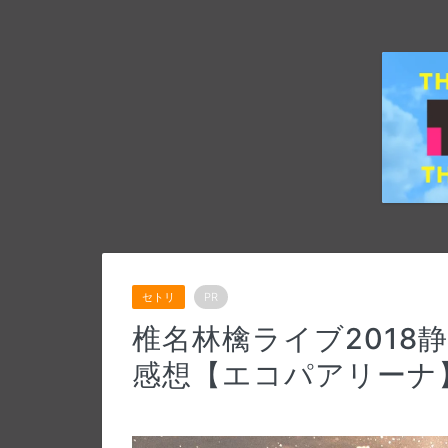
セトリ
PR
椎名林檎ライブ2018静
感想【エコパアリーナ