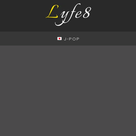
J-POP