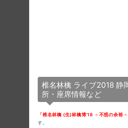
椎名林檎 ライブ2018 
所・座席情報など
「椎名林檎 (生)林檎博’18 －不惑の余裕
す。