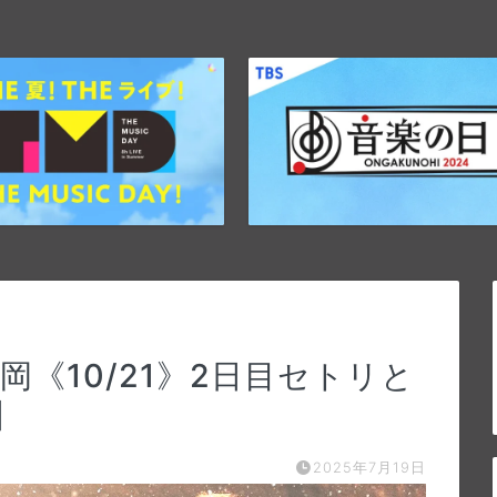
岡《10/21》2日目セトリと
】
2025年7月19日