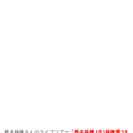
椎名林檎さんのライブツアー
「椎名林檎 (生)林檎博’18