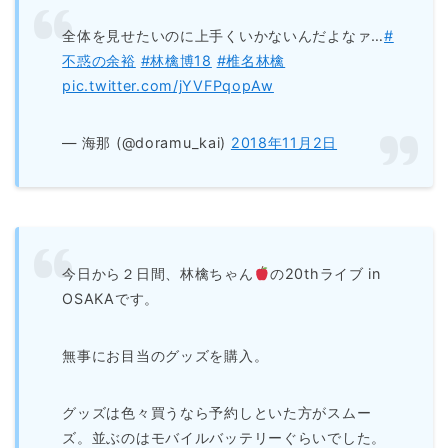
全体を見せたいのに上手くいかないんだよなァ…
#
不惑の余裕
#林檎博18
#椎名林檎
pic.twitter.com/jYVFPqopAw
— 海那 (@doramu_kai)
2018年11月2日
今日から２日間、林檎ちゃん
の20thライブ in
OSAKAです。
無事にお目当のグッズを購入。
グッズは色々買うなら予約しといた方がスムー
ズ。並ぶのはモバイルバッテリーぐらいでした。