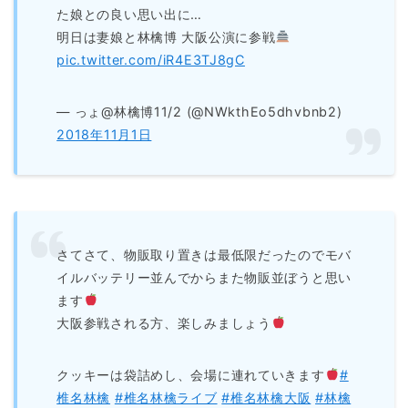
た娘との良い思い出に…
明日は妻娘と林檎博 大阪公演に参戦
pic.twitter.com/iR4E3TJ8gC
— っょ@林檎博11/2 (@NWkthEo5dhvbnb2)
2018年11月1日
さてさて、物販取り置きは最低限だったのでモバ
イルバッテリー並んでからまた物販並ぼうと思い
ます
大阪参戦される方、楽しみましょう
クッキーは袋詰めし、会場に連れていきます
#
椎名林檎
#椎名林檎ライブ
#椎名林檎大阪
#林檎