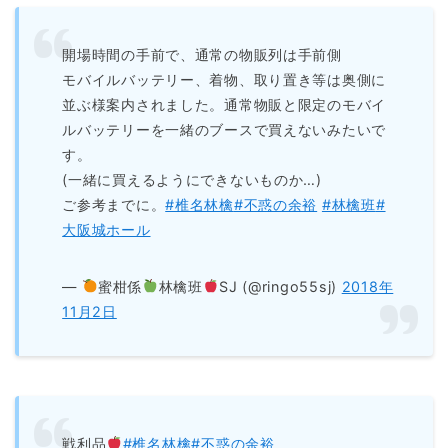
開場時間の手前で、通常の物販列は手前側
モバイルバッテリー、着物、取り置き等は奥側に
並ぶ様案内されました。通常物販と限定のモバイ
ルバッテリーを一緒のブースで買えないみたいで
す。
(一緒に買えるようにできないものか…)
ご参考までに。
#椎名林檎
#不惑の余裕
#林檎班
#
大阪城ホール
—
蜜柑係
林檎班
SJ (@ringo55sj)
2018年
11月2日
戦利品
#椎名林檎
#不惑の余裕