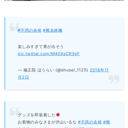
#不惑の余裕
#椎名林檎
楽しみすぎて胃が出そう
pic.twitter.com/M40XsCR3gF
— 修正院 ほうらい (@shusei_1125)
2018年11
月2日
グッズを即装着した
お着物のみなさまが沢山いるな
#不惑の余裕
#椎