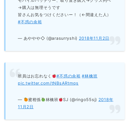
モバイルバッテリー、取り置き購入→グッズ列へ
→購入は無理そうです
皆さんお気をつけくださいー！（←間違えた人）
#不惑の余裕
— あややや◇ (@arasurryshi)
2018年11月2日
班員はお忘れなく
#不惑の余裕
#林檎班
pic.twitter.com/tNBsARtmqs
—
蜜柑係
林檎班
SJ (@ringo55sj)
2018年
11月2日