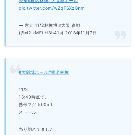
余裕
#椎名林檎
#大阪城ホール
pic.twitter.com/wZqFSXzGnm
— 窓犬 11/2林檎博in大阪 参戦
(@xi2lkMFtlH3h41a) 2018年11月2日
#大阪城ホール
#椎名林檎
11/2
13:40時点で、
携帯マグ 500ml
ストール
売り切れてました