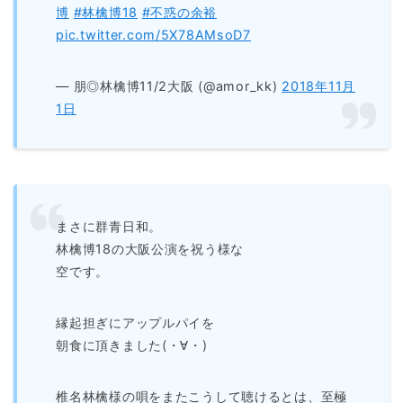
博
#林檎博18
#不惑の余裕
pic.twitter.com/5X78AMsoD7
— 朋◎林檎博11/2大阪 (@amor_kk)
2018年11月
1日
まさに群青日和。
林檎博18の大阪公演を祝う様な
空です。
縁起担ぎにアップルパイを
朝食に頂きました(・∀・)
椎名林檎様の唄をまたこうして聴けるとは、至極