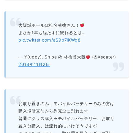
大阪城ホールは椎名林檎さん！
まさか1年も経たずに観れるとは…
pic.twitter.com/aS9b7lKWq8
— Y(uppy). Shiba @ 林檎博大阪
(@Xscater)
2018年11月2日
お取り置きのみ、モバイルバッテリーのみの方は
購入場所直前から列完全に別れます
普通にグッズ購入→モバイルバッテリー、お取り
置き分購入、は流れ的にいけそうですが