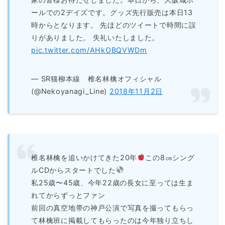
ールでの2デイズです。グッズ先行販売は本日13
時からとなります。 先ほどのツイートで時間に誤
りがありました。 失礼いたしました。
pic.twitter.com/AHkOBQVWDm
— SR猫柳本線 椎名林檎オフィシャル
(@Nekoyanagi_Line)
2018年11月2日
椎名林檎を追いかけてきた20年
この8㎝シング
ルCDからスタートでした
私25歳〜45歳、今年22歳の長女に至っては生ま
れてからずっとファン
前回の真空地帯の神戸公演で写真を撮ってもらっ
て林檎班に掲載してもらったのは今年独り立ちし