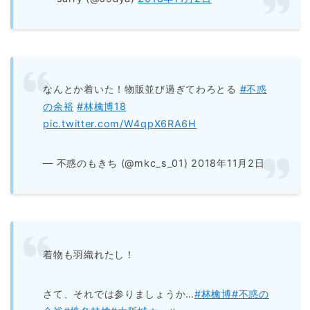
なんとか着いた！物販並び過ぎてわろとる
#不惑
の余裕
#林檎博18
pic.twitter.com/W4qpX6RA6H
— 不惑のもきち (@mkc_s_01) 2018年11月2日
着物も羽織れたし！
さて、それでは参りましょうか…
#林檎博
#不惑の