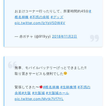
おまけコーナー行ったりして、所要時間約45分
#
椎名林檎
#不惑の余裕
#グッズ
pic.twitter.com/lzYpV5DW4V
— 赤ガチャ (@919yy)
2018年11月2日
無事、モバイルバッテリーげっとできました‼︎
取り置きサービスも便利でした
緊張してきた〜
#椎名林檎
#生林檎博
#不惑の
余裕
#大阪
#大阪城
#大阪城ホール
pic.twitter.com/Mytk7Vf7YL