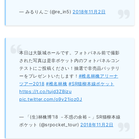
— みるりんご (@re_in5)
2018年11月2日
本日は大阪城ホールです。フォトパネル前で撮影
された写真は是非ポケット内のフォトパネルコン
テストにご投稿ください！抽選で非売品バッテリ
ーをプレゼントいたします！
#椎名林檎アリーナ
ツアー2018
#椎名林檎
#SR猫柳本線ポケット
https://t.co/tujd3ZBizu
pic.twitter.com/o9v21ioz0J
— 「(生)林檎博’18 －不惑の余裕－」SR猫柳本線
ポケット (@srpocket_tour)
2018年11月2日