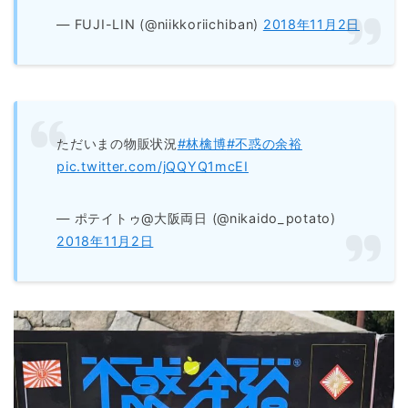
— FUJI-LIN (@niikkoriichiban)
2018年11月2日
ただいまの物販状況
#林檎博
#不惑の余裕
pic.twitter.com/jQQYQ1mcEI
— ポテイトゥ@大阪両日 (@nikaido_potato)
2018年11月2日