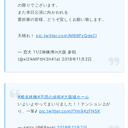
の限りでございます。
また本日公演に向かわれる
愛好家の皆様、どうぞ宜しくお願い致します。
天晴れ！
pic.twitter.com/MB9PzQdeCj
— 窓犬 11/2林檎博in大阪 参戦
(@xi2lkMFtlH3h41a) 2018年11月2日
#椎名林檎
#不惑の余裕
#大阪城ホール
いよいよやってまいりました！！テンション上が
り、一筆♪
pic.twitter.com/fYm94zFN5K
— sarry (@69aya)
2018年11月2日