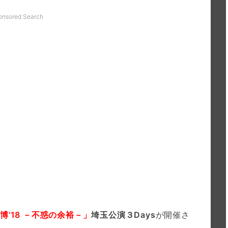
onsored Search
檎博’18 －不惑の余裕－」
埼玉公演３Days
が開催さ