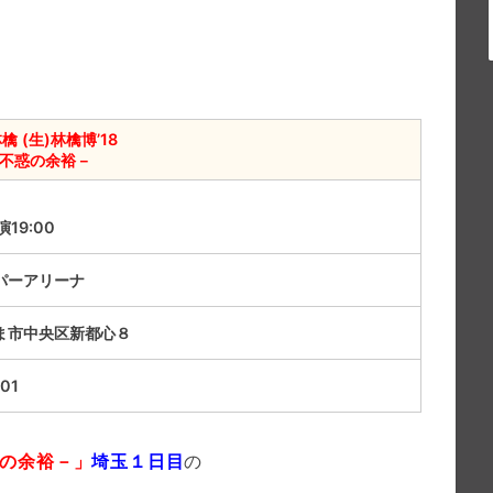
檎 (生)林檎博’18
不惑の余裕－
演19:00
パーアリーナ
ま市中央区新都心８
01
不惑の余裕－」
埼玉１日目
の