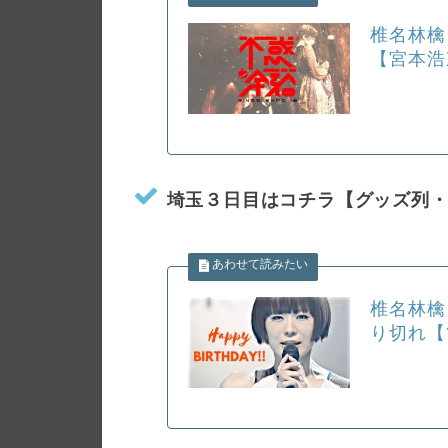
椎名林檎
【宮本浩
埼玉３日目はコチラ【グッズ列・売
椎名林檎
り切れ【1