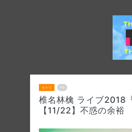
セトリ
PR
椎名林檎 ライブ201
【11/22】不惑の余裕