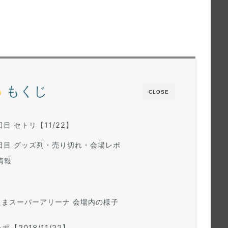
もくじ
CLOSE
１日目
セトリ【11/22】
１日目 グッズ列・売り切れ・会場レポ
情報
2
いたまスーパーアリーナ 会場内の様子
【2018/11/22】