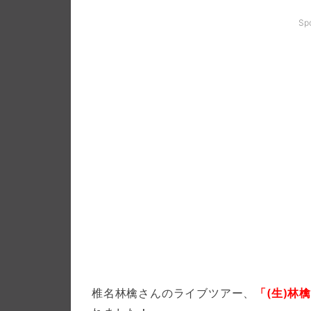
Sp
椎名林檎さんのライブツアー、
「(生)林