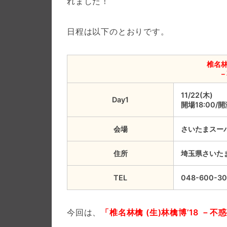
れました！
日程は以下のとおりです。
椎名林
－
11/22(木)
Day1
開場18:00/開
会場
さいたまスー
住所
埼玉県さいた
TEL
048-600-30
今回は、
「椎名林檎 (生)林檎博’18 －