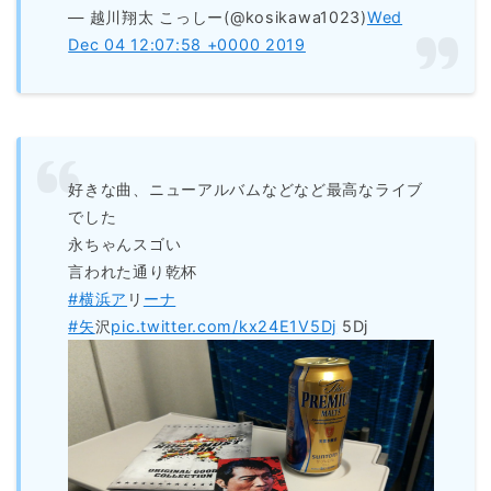
— 越川翔太 こっしー(@kosikawa1023)
Wed
Dec 04 12:07:58 +0000 2019
好きな曲、ニューアルバムなどなど最高なライブ
でした
永ちゃんスゴい
言われた通り乾杯
#横浜ア
リ
ーナ
#矢
沢
pic.twitter.com/kx24E1V5Dj
5Dj