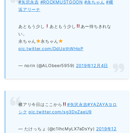
#矢沢永吉
#ROCKMUSTGOON
#永ちゃん
#横
浜アリーナ
あともう少し
あともう少し
あー待ちきれな
い。
永ちゃん
永ちゃん
pic.twitter.com/DdUpthWHpP
— norin (@ALObeer5959)
2019年12月4日
横アリ今日はここから
#矢沢永吉
#YAZAYAヨロ
シク
pic.twitter.com/sg3DxZaeU9
— たけっちょ (@c1lhcMyLX7aDsYy)
2019年12