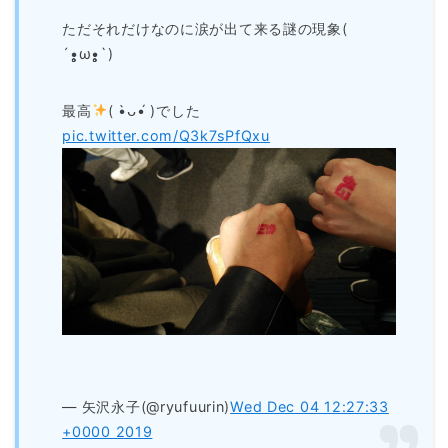
ただそれだけなのに涙が出て来る謎の現象(
´•̥̥̥ω•̥̥̥`)
最高
( •̀ᴗ•́ )でした
pic.twitter.com/Q3k7sPfQxu
— 矢沢永子(@ryufuurin)
Wed Dec 04 12:27:33
+0000 2019