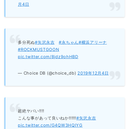
月4日
多分死ぬ
#矢沢永吉
#永ちゃん
#横浜アリーナ
#ROCKMUSTGOON
pic.twitter.com/8jdz9ohHBD
— Choice DB (@choice_db)
2019年12月4日
超絶ヤバい‼︎‼︎
こんな事があって良いねか‼︎‼︎‼︎
#矢沢永吉
pic.twitter.com/G4QW3HQIYG