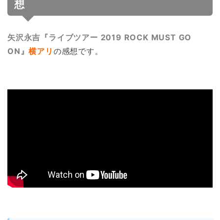
想
矢沢永吉『ライブツアー 2019 ROCK MUST GO
ON』
横アリ
の感想です。