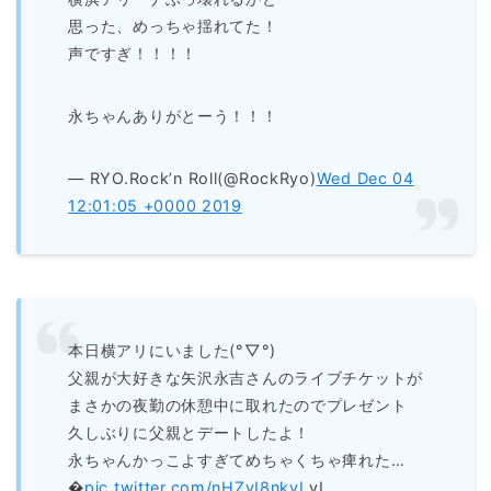
思った、めっちゃ揺れてた！
声ですぎ！！！！
永ちゃんありがとーう！！！
— RYO.Rock’n Roll(@RockRyo)
Wed Dec 04
12:01:05 +0000 2019
本日横アリにいました(°▽°)
父親が大好きな矢沢永吉さんのライブチケットが
まさかの夜勤の休憩中に取れたのでプレゼント
久しぶりに父親とデートしたよ！
永ちゃんかっこよすぎてめちゃくちゃ痺れた…
�
pic.twitter.com/nHZvI8nkvI
vI