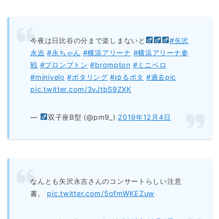
今夜は日比谷の分まで楽しまないと‍
#矢沢
永吉
#永ちゃん
#横浜アリーナ
#横浜アリーナ参
戦
#ブロンプトン
#brompton
#ミニベロ
#minivelo
#ポタリング
#ゆるポタ
#過去pic
pic.twitter.com/3vJtbS9ZXK
—
双子座B型 (@pm9_)
2019年12月4日
なんとも矢沢永吉さんのコンサートらしい注意
書。
pic.twitter.com/5ofmWKEZuw