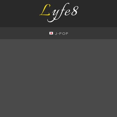
J-POP