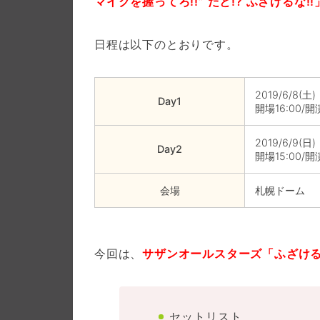
マイクを握ってろ!!” だと!? ふざけるな!!
日程は以下のとおりです。
2019/6/8(土)
Day1
開場16:00/開演
2019/6/9(日)
Day2
開場15:00/開演
会場
札幌ドーム
今回は、
サザンオールスターズ「ふざけるな
セットリスト