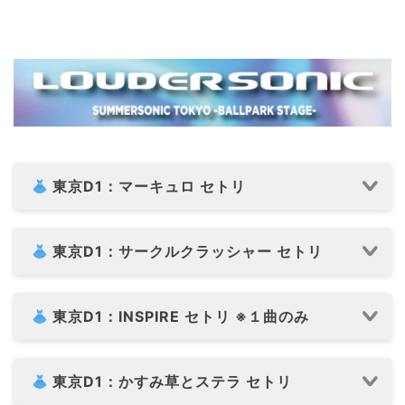
東京D1：マーキュロ セトリ
東京D1：サークルクラッシャー セトリ
東京D1：INSPIRE セトリ ※１曲のみ
東京D1：かすみ草とステラ セトリ