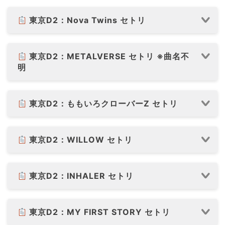
東京D2：Nova Twins セトリ
東京D2：METALVERSE セトリ ※曲名不
明
東京D2：ももいろクローバーZ セトリ
東京D2：WILLOW セトリ
東京D2：INHALER セトリ
東京D2：MY FIRST STORY セトリ