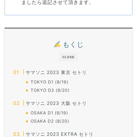
ましたら追記させて頂きます。
もくじ
CLOSE
サマソニ 2023 東京 セトリ
TOKYO D1 (8/19)
TOKYO D2 (8/20)
サマソニ 2023 大阪 セトリ
OSAKA D1 (8/19)
OSAKA D2 (8/20)
サマソニ 2023 EXTRA セトリ