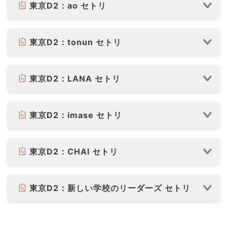
東京D2：ao セトリ
東京D2：tonun セトリ
東京D2：LANA セトリ
東京D2：imase セトリ
東京D2：CHAI セトリ
東京D2：新しい学校のリーダーズ セトリ