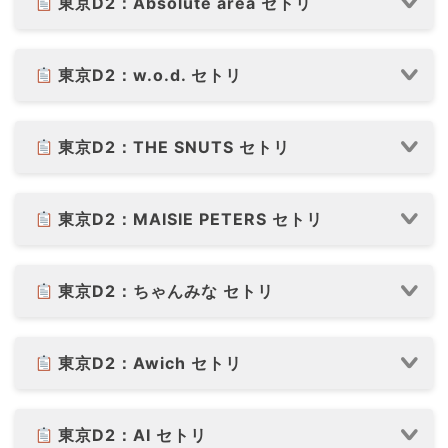
東京D2：Absolute area セトリ
東京D2：w.o.d. セトリ
東京D2：THE SNUTS セトリ
東京D2：MAISIE PETERS セトリ
東京D2：ちゃんみな セトリ
東京D2：Awich セトリ
東京D2：AI セトリ