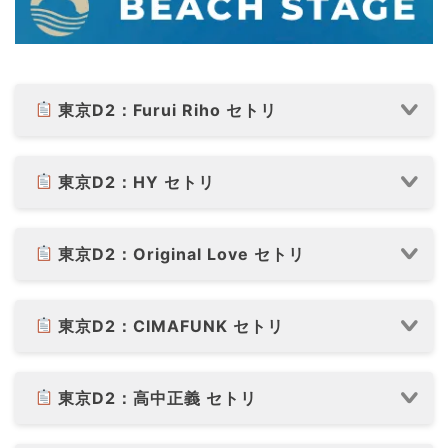
東京D2：Furui Riho セトリ
東京D2：HY セトリ
東京D2：Original Love セトリ
東京D2：CIMAFUNK セトリ
東京D2：高中正義 セトリ