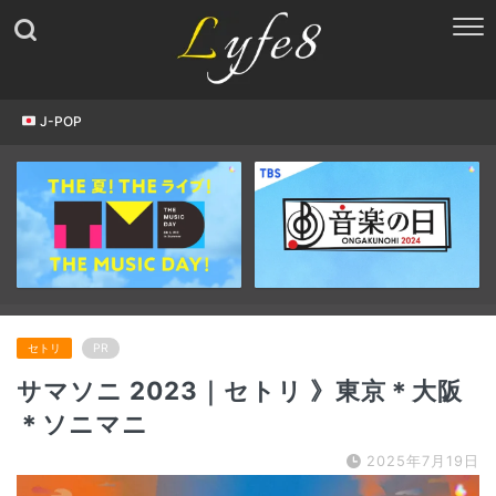
J-POP
セトリ
PR
サマソニ 2023｜セトリ 》東京＊大阪
＊ソニマニ
2025年7月19日