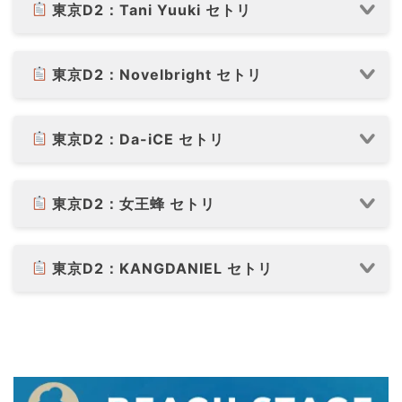
東京D2：Tani Yuuki セトリ
東京D2：Novelbright セトリ
東京D2：Da-iCE セトリ
東京D2：女王蜂 セトリ
東京D2：KANGDANIEL セトリ