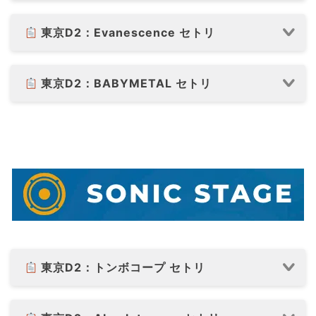
東京D2：Evanescence セトリ
東京D2：BABYMETAL セトリ
東京D2：トンボコープ セトリ