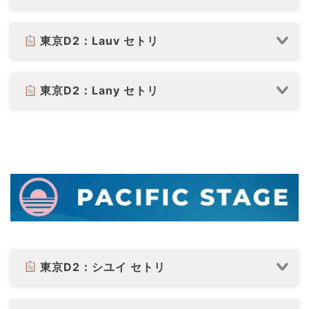
東京D2：Lauv セトリ
東京D2：Lany セトリ
東京D2：シユイ セトリ