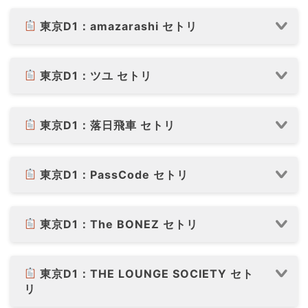
東京D1：amazarashi セトリ
東京D1：ツユ セトリ
東京D1：落日飛車 セトリ
東京D1：PassCode セトリ
東京D1：The BONEZ セトリ
東京D1：THE LOUNGE SOCIETY セト
リ