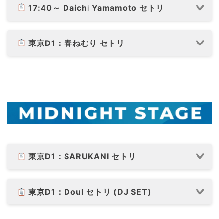
17:40～ Daichi Yamamoto セトリ
東京D1：春ねむり セトリ
東京D1：SARUKANI セトリ
東京D1：Doul セトリ (DJ SET)