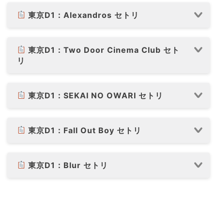
東京D1：Alexandros セトリ
東京D1：Two Door Cinema Club セト
リ
東京D1：SEKAI NO OWARI セトリ
東京D1：Fall Out Boy セトリ
東京D1：Blur セトリ