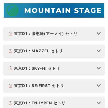
東京D1：張惠妹(アーメイ) セトリ
東京D1：MAZZEL セトリ
東京D1：SKY-HI セトリ
東京D1：BE:FIRST セトリ
東京D1：ENHYPEN セトリ