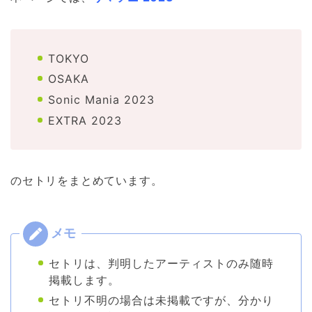
TOKYO
OSAKA
Sonic Mania 2023
EXTRA 2023
のセトリをまとめています。
セトリは、判明したアーティストのみ随時
掲載します。
セトリ不明の場合は未掲載ですが、分かり