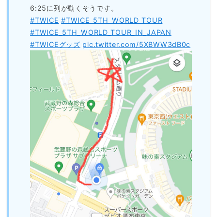
6:25に列が動くそうです。
#TWICE
#TWICE_5TH_WORLD_TOUR
#TWICE_5TH_WORLD_TOUR_IN_JAPAN
#TWICEグッズ
pic.twitter.com/5XBWW3dB0c