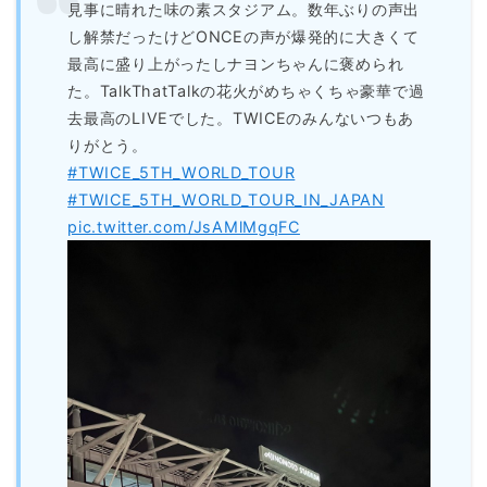
見事に晴れた味の素スタジアム。数年ぶりの声出
し解禁だったけどONCEの声が爆発的に大きくて
最高に盛り上がったしナヨンちゃんに褒められ
た。TalkThatTalkの花火がめちゃくちゃ豪華で過
去最高のLIVEでした。TWICEのみんないつもあ
りがとう。
#TWICE_5TH_WORLD_TOUR
#TWICE_5TH_WORLD_TOUR_IN_JAPAN
pic.twitter.com/JsAMlMgqFC