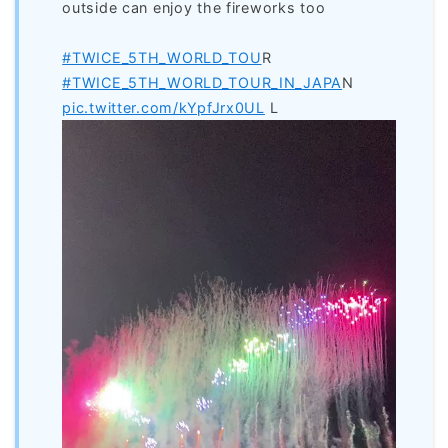
outside can enjoy the fireworks too
#TWICE_5TH_WORLD_TOU
R
#TWICE_5TH_WORLD_TOUR_IN_JAPA
N
pic.twitter.com/kYpfJrx0UL
L