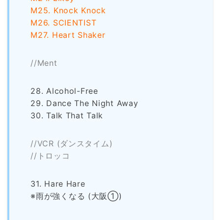
M25. Knock Knock
M26. SCIENTIST
M27. Heart Shaker
//Ment
28. Alcohol-Free
29. Dance The Night Away
30. Talk That Talk
//VCR (ダンスタイム)
//トロッコ
31. Hare Hare
※雨が強くなる (大阪①)