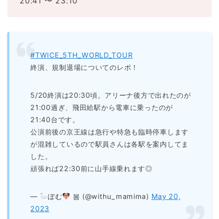
20:41 〜 23:10
#TWICE_5TH_WORLD_TOUR
終演、規制退場についてのレポ！
5/20終演は20:30頃。アリーナ後方で出れたのが
21:00過ぎ、飛田給駅から電車に乗ったのが
21:40台です。
公演前後の京王線は急行や特急も臨時停車します
が混雑しているので駅員さんは各駅を案内してま
した。
頑張れば22:30前に山手線乗れます◎
—
ぽむ
봄 (@withu_mamima)
May 20,
2023