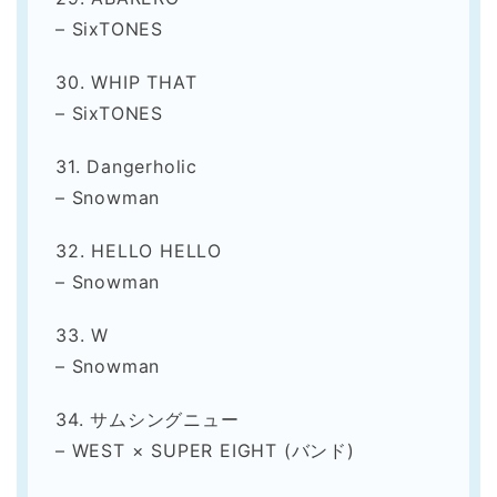
– SixTONES
30. WHIP THAT
– SixTONES
31. Dangerholic
– Snowman
32. HELLO HELLO
– Snowman
33. W
– Snowman
34. サムシングニュー
– WEST × SUPER EIGHT (バンド)