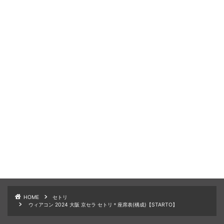
HOME
セトリ
ウィアコン 2024 大阪 京セラ セトリ＊座席表(構成)【STARTO】