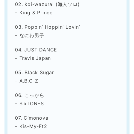
02. koi-wazurai (海人ソロ)
– King & Prince
03. Poppin’ Hoppin’ Lovin’
– なにわ男子
04. JUST DANCE
– Travis Japan
05. Black Sugar
– A.B.C-Z
06. こっから
– SixTONES
07. C’monova
– Kis-My-Ft2