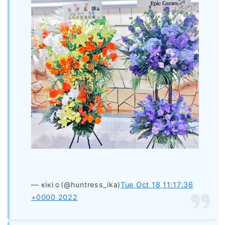
— кiкi☺︎︎(@huntress_ika)
Tue Oct 18 11:17:36
+0000 2022