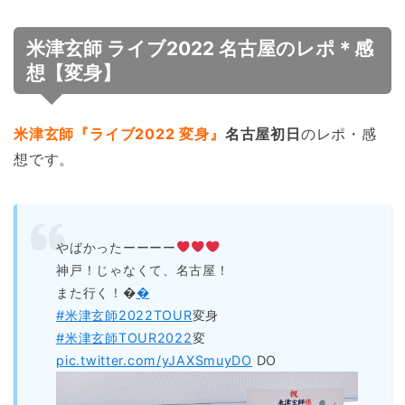
米津玄師 ライブ2022 名古屋のレポ＊感
想【変身】
米津玄師『ライブ2022 変身』
名古屋初日
のレポ・感
想です。
やばかったーーーー
神戸！じゃなくて、名古屋！
また行く！�
�
#米津玄師2022TOUR
変身
#米津玄師TOUR2022
変
pic.twitter.com/yJAXSmuyDO
DO