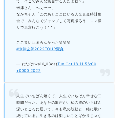
て、そこでみんな集合するんだよね？」
米津さん「へぇ〜〜」
なかちゃん「このあとここにいる人全員金時計集
合で！みんなでジャンプして写真撮ろう！コマ撮
りで東京行こう！^_^」
ここ笑い止まらんかった笑笑笑
#米津玄師2022TOUR変身
— わだ(@wa10_03da)
Tue Oct 18 11:56:00
+0000 2022
人生でいちばん短くて、人生でいちばん幸せな二
時間だった。あなたの歌声が、私の胸のいちばん
深いところに届いて、今も私の鼓動と一緒に歌い
続けている。生きるのは楽しいことばかりじゃな