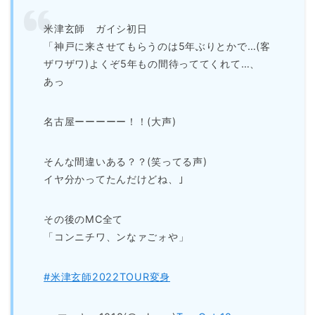
米津玄師 ガイシ初日
「神戸に来させてもらうのは5年ぶりとかで…(客
ザワザワ)よくぞ5年もの間待っててくれて…、
あっ
名古屋ーーーーー！！(大声)
そんな間違いある？？(笑ってる声)
イヤ分かってたんだけどね、｣
その後のMC全て
「コンニチワ、ンなァごォや」
#米津玄師2022TOUR変身