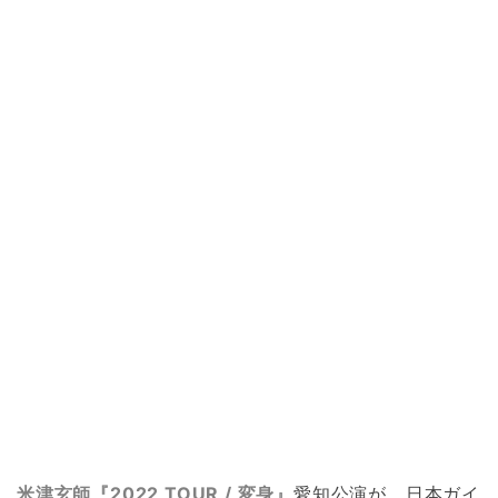
米津玄師『2022 TOUR / 変身』
愛知公演が、日本ガイ