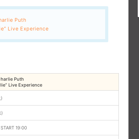
arlie Puth
ie” Live Experience
！
harlie Puth
lie” Live Experience
火)
水)
 START 19:00