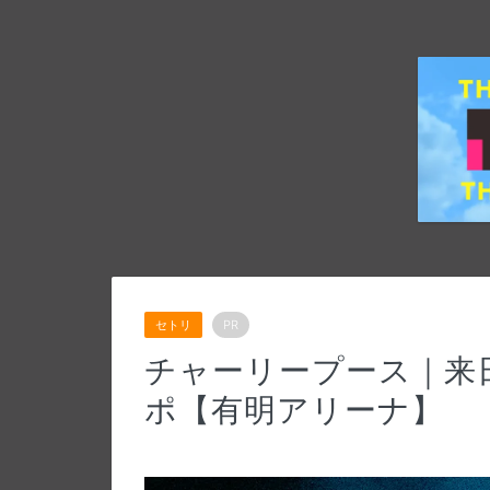
セトリ
PR
チャーリープース｜来日
ポ【有明アリーナ】