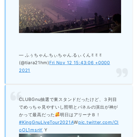
— ふぅちゃん.ちぃちゃん.るぃくん︎︎︎︎✌︎︎︎✌︎︎︎︎︎✌︎
(@tiara21hm)
Fri Nov 12 15:43:06 +0000
2021
CLUBGnu抽選で東スタンドだったけど、３列目
でめっちゃ見やすいし照明とパネルの演出が神が
かって最高だった
明日はアリーナＢ！
#KingGnuLiveTour2021A
W
pic.twitter.com/CI
oOL1msnY
Y