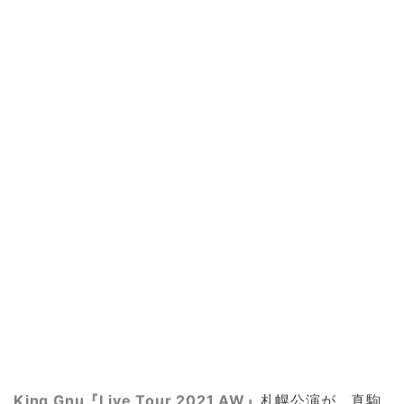
King Gnu『Live Tour 2021 AW』
札幌公演が、真駒