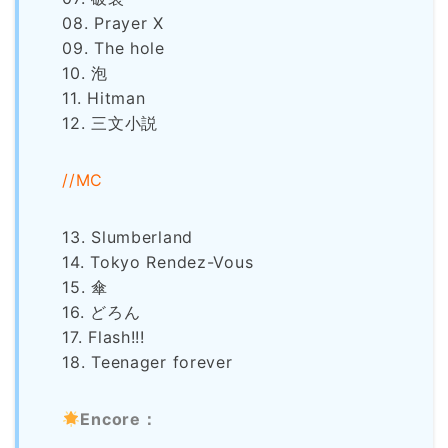
08. Prayer X
09. The hole
10. 泡
11. Hitman
12. 三文小説
//MC
13. Slumberland
14. Tokyo Rendez-Vous
15. 傘
16. どろん
17. Flash!!!
18. Teenager forever
Encore：