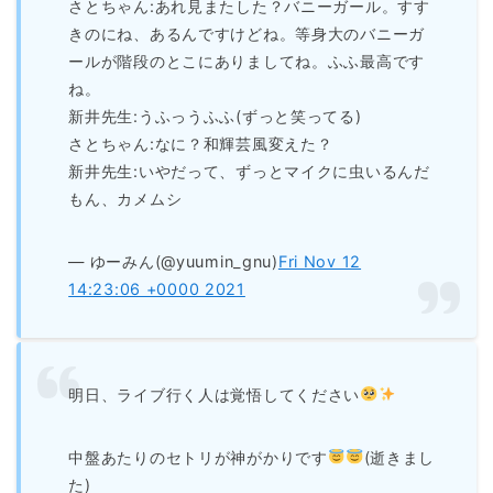
さとちゃん:あれ見またした？バニーガール。すす
きのにね、あるんですけどね。等身大のバニーガ
ールが階段のとこにありましてね。ふふ最高です
ね。
新井先生:うふっうふふ(ずっと笑ってる)
さとちゃん:なに？和輝芸風変えた？
新井先生:いやだって、ずっとマイクに虫いるんだ
もん、カメムシ
— ゆーみん(@yuumin_gnu)
Fri Nov 12
14:23:06 +0000 2021
明日、ライブ行く人は覚悟してください
中盤あたりのセトリが神がかりです
(逝きまし
た)