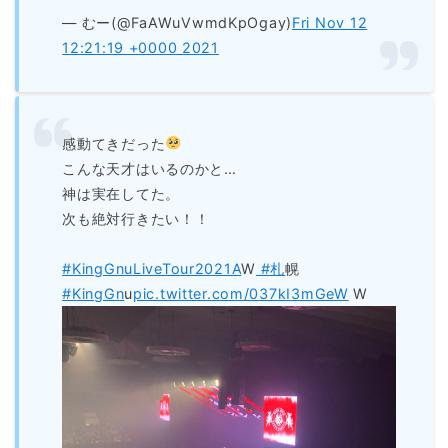
— むー(@FaAWuVwmdKpOgay)
Fri Nov 12
12:21:19 +0000 2021
感動てきだった
こんな天才はいるのかと…
神は実在してた。
次も絶対行きたい！！
#KingGnuLiveTour2021A
W
#札
幌
#KingGn
u
pic.twitter.com/037kI3mGeW
W