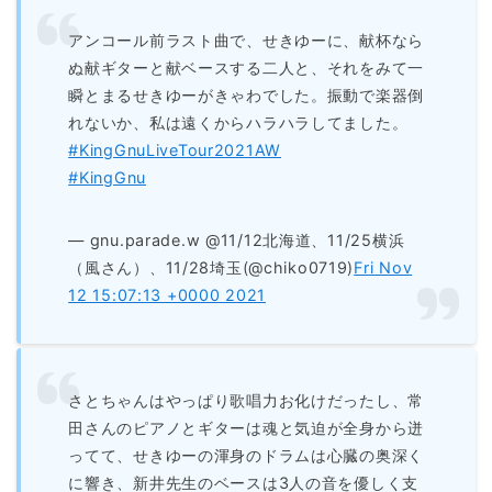
アンコール前ラスト曲で、せきゆーに、献杯なら
ぬ献ギターと献ベースする二人と、それをみて一
瞬とまるせきゆーがきゃわでした。振動で楽器倒
れないか、私は遠くからハラハラしてました。
#KingGnuLiveTour2021AW
#KingGnu
— gnu.parade.w @11/12北海道、11/25横浜
（風さん）、11/28埼玉(@chiko0719)
Fri Nov
12 15:07:13 +0000 2021
さとちゃんはやっぱり歌唱力お化けだったし、常
田さんのピアノとギターは魂と気迫が全身から迸
ってて、せきゆーの渾身のドラムは心臓の奥深く
に響き、新井先生のベースは3人の音を優しく支