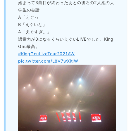
始まって3曲目が終わったあとの後ろの2人組の大
学生の会話
A「えぐっ」
B「えぐいな」
A「えぐすぎ。」
語彙力が0になるくらいえぐいLIVEでした。King
Gnu最高。
#KingGnuLiveTour2021AW
pic.twitter.com/L8V7wXitIW