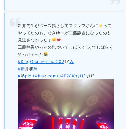
新井先生がベース指さしてスタッフさんに
って
やってたのも、せきゆーが工藤静香になったのも
見逃さなかったぞ
工藤静香やったの気づいてしばらく1人でしばらく
笑っちゃった
#KingGnuLiveTour202
1A
W
#新
井和
輝
#
勢
pic.twitter.com/u4F28KhyHf
yHf