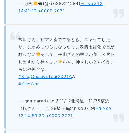
— けぬ
(@kiki38724284)
Fri Nov 12
14:41:13 +0000 2021
常田さん、ピアノ奏でてるとき、ニヤってした
り、しかめっつらになったり、表情七変化で目が
離せない
そして、平山さんの照明が美しく照ら
し出すから神々しい
いや、神々しいというか、
もはや神だな。
#KingGnuLiveTour2021A
W
#KingGn
u
— gnu.parade.w @11/12北海道、11/25横浜
（風さん）、11/28埼玉(@chiko0719)
Fri Nov
12 14:59:20 +0000 2021