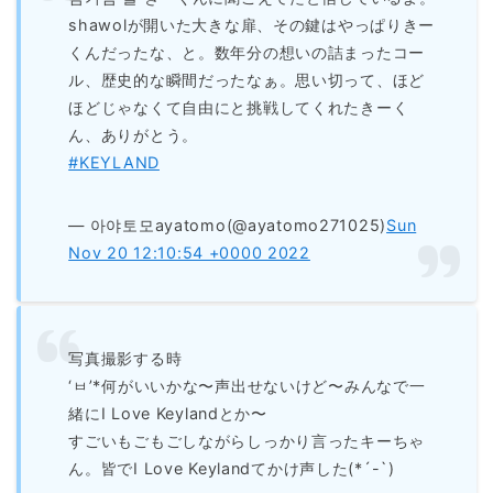
shawolが開いた大きな扉、その鍵はやっぱりきー
くんだったな、と。数年分の想いの詰まったコー
ル、歴史的な瞬間だったなぁ。思い切って、ほど
ほどじゃなくて自由にと挑戦してくれたきーく
ん、ありがとう。
#KEYLAND
— 아야토모ayatomo(@ayatomo271025)
Sun
Nov 20 12:10:54 +0000 2022
写真撮影する時
‘ㅂ’*何がいいかな〜声出せないけど〜みんなで一
緒にI Love Keylandとか〜
すごいもごもごしながらしっかり言ったキーちゃ
ん。皆でI Love Keylandてかけ声した(*´-`)