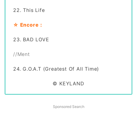
22. This Life
☆ Encore：
23. BAD LOVE
//Ment
24. G.O.A.T (Greatest Of All Time)
© KEYLAND
Sponsored Search