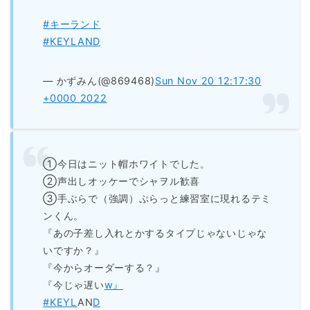
#キーランド
#KEYLAND
— かずみん(@869468)
Sun Nov 20 12:17:30
+0000 2022
①今日はニット帽ホワイトでした。
②声出しオッケーでシャヲル歓喜
③手ぶらで（強調）ぷらっと練習室に現れるテミ
ンくん。
『あの子差し入れとかするタイプじゃないじゃな
いですか？』
『今からオーダーする？』
『今じゃ遅い
w』
#KEYL
AN
D