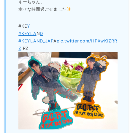
キーちゃん。
幸せな時間過ごせました
#KE
Y
#KEYLA
N
D
#KEYLAND_JAP
A
pic.twitter.com/HPXwKIZRR
Z
RZ