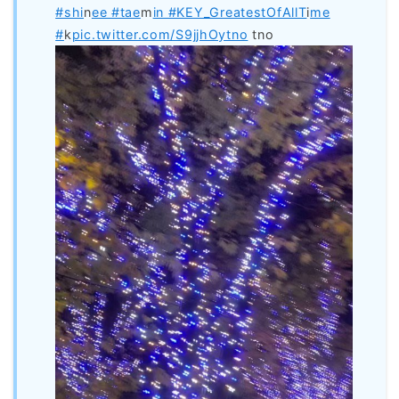
#shi
n
ee #tae
m
in #KEY_GreatestOfAllT
i
me
#
k
pic.twitter.com/S9jjhOytno
tno