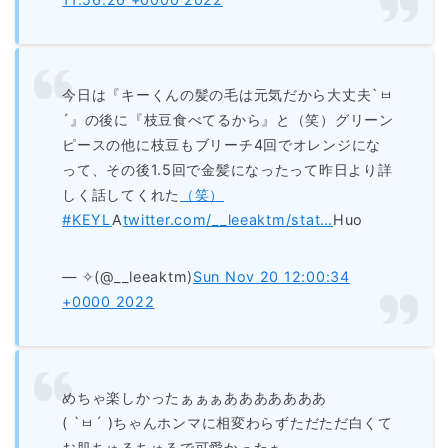
今日は『キーくんの髪の毛は元気だから大丈夫`ㅂ
´』の後に『枝豆食べてるから』と（笑）グリーン
ピースの他に枝豆もブリーチ4回でオレンジにな
って、その後1.5回で金髪になったって昨日より詳
しく話してくれた
（笑）
#KEYL
A
twitter.com/__leeaktm/stat…
Huo
— ✧(@__leeaktm)
Sun Nov 20 12:00:34
+0000 2022
めちゃ楽しかったぁぁぁあああああああ
( `ㅂ´ )ちゃんホンマに相変わらずただただ白くて
お肌ちゅるちゅるで可愛かったぁ