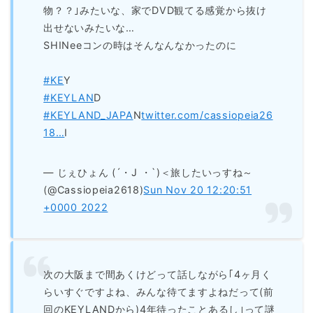
物？？｣みたいな、家でDVD観てる感覚から抜け
出せないみたいな…
SHINeeコンの時はそんなんなかったのに
#KE
Y
#KEYLAN
D
#KEYLAND_JAPA
N
twitter.com/cassiopeia26
18…
I
— じぇひょん (´・J ・`)＜旅したいっすね～
(@Cassiopeia2618)
Sun Nov 20 12:20:51
+0000 2022
次の大阪まで間あくけどって話しながら｢4ヶ月く
らいすぐですよね、みんな待てますよねだって(前
回のKEYLANDから)4年待ったことあるし｣って謎