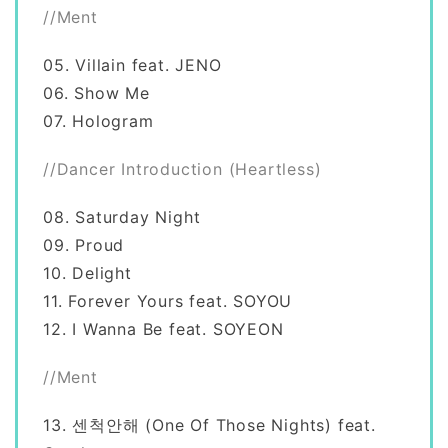
//Ment
05. Villain feat. JENO
06. Show Me
07. Hologram
//Dancer Introduction (Heartless)
08. Saturday Night
09. Proud
10. Delight
11. Forever Yours feat. SOYOU
12. I Wanna Be feat. SOYEON
//Ment
13. 센척안해 (One Of Those Nights) feat.