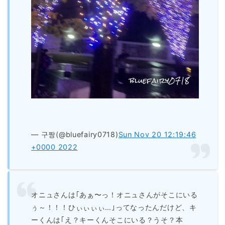
— 구짱(@bluefairy0718)
Sun Nov 20 12:19:46
+0000 2022
オニュさんは｢あぁ〜っ！オニュさんがそこにいる
ぅ～！！！ひぃぃぃぃ…｣ってなったんだけど、キ
ーくんは｢え？キーくんそこにいる？うそ？本