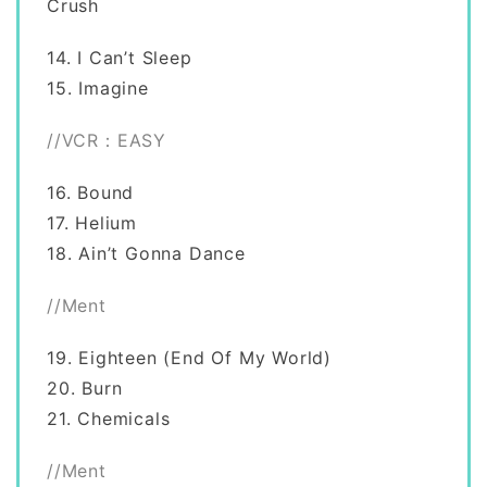
Crush
14. I Can’t Sleep
15. Imagine
//VCR：EASY
16. Bound
17. Helium
18. Ain’t Gonna Dance
//Ment
19. Eighteen (End Of My World)
20. Burn
21. Chemicals
//Ment