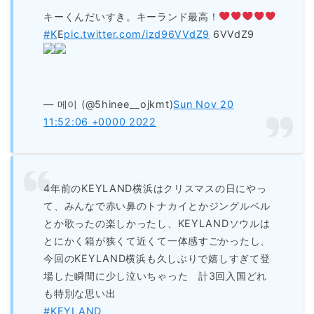
キーくんだいすき。キーランド最高！
#K
E
pic.twitter.com/izd96VVdZ9
6VVdZ9
— 메이 (@5hinee__ojkmt)
Sun Nov 20
11:52:06 +0000 2022
4年前のKEYLAND横浜はクリスマスの日にやっ
て、みんなで赤い鼻のトナカイとかジングルベル
とか歌ったの楽しかったし、KEYLANDソウルは
とにかく箱が狭くて近くて一体感すごかったし、
今回のKEYLAND横浜も久しぶりで嬉しすぎて登
場した瞬間に少し泣いちゃった 計3回入国どれ
も特別な思い出
#KEYLAND