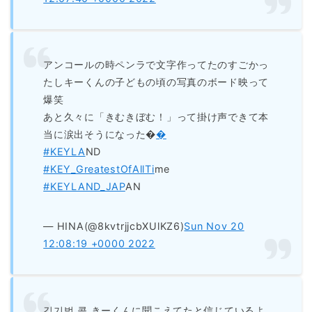
アンコールの時ペンラで文字作ってたのすごかっ
たしキーくんの子どもの頃の写真のボード映って
爆笑
あと久々に「きむきぼむ！」って掛け声できて本
当に涙出そうになった�
�
#KEYLA
ND
#KEY_GreatestOfAllTi
me
#KEYLAND_JAP
AN
— HINA(@8kvtrjjcbXUlKZ6)
Sun Nov 20
12:08:19 +0000 2022
김기범 콜 きーくんに聞こえてたと信じているよ。