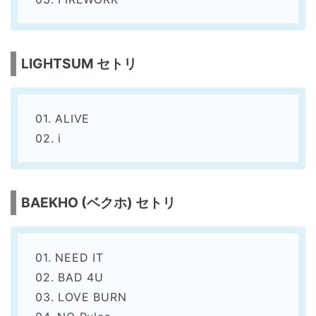
LIGHTSUM セトリ
01. ALIVE
02. i
BAEKHO (ベクホ) セトリ
01. NEED IT
02. BAD 4U
03. LOVE BURN