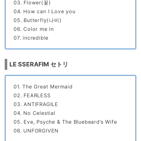
03. Flower(꽃)
04. How can I Love you
05. Butterfly(나비)
06. Color me in
07. incredible
LE SSERAFIM セトリ
01. The Great Mermaid
02. FEARLESS
03. ANTIFRAGILE
04. No Celestial
05. Eve, Psyche & The Bluebeard’s Wife
06. UNFORGIVEN