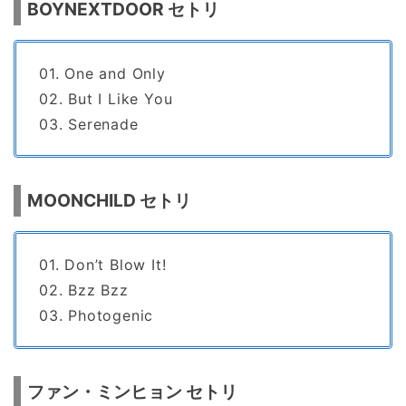
BOYNEXTDOOR セトリ
01. One and Only
02. But I Like You
03. Serenade
MOONCHILD セトリ
01. Don’t Blow It!
02. Bzz Bzz
03. Photogenic
ファン・ミンヒョン セトリ