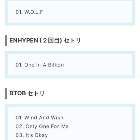
01. W.O.L.F
ENHYPEN (２回目) セトリ
01. One In A Billion
BTOB セトリ
01. Wind And Wish
02. Only One For Me
03. It’s Okay