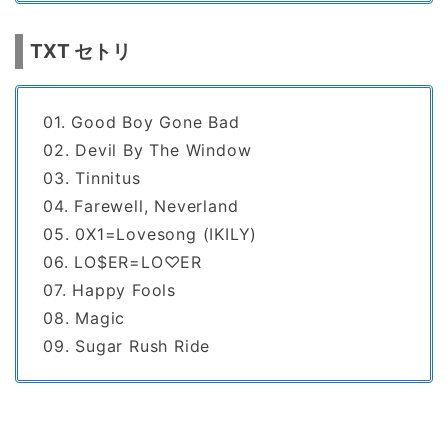
TXT セトリ
01. Good Boy Gone Bad
02. Devil By The Window
03. Tinnitus
04. Farewell, Neverland
05. 0X1=Lovesong (IKILY)
06. LO$ER=LO♡ER
07. Happy Fools
08. Magic
09. Sugar Rush Ride