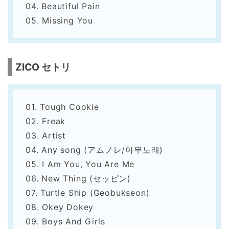
04. Beautiful Pain
05. Missing You
ZICO セトリ
01. Tough Cookie
02. Freak
03. Artist
04. Any song (アムノレ/아무노래)
05. I Am You, You Are Me
06. New Thing (セッピン)
07. Turtle Ship (Geobukseon)
08. Okey Dokey
09. Boys And Girls