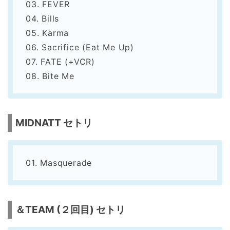
03. FEVER
04. Bills
05. Karma
06. Sacrifice (Eat Me Up)
07. FATE (+VCR)
08. Bite Me
MIDNATT セトリ
01. Masquerade
＆TEAM (２回目) セトリ