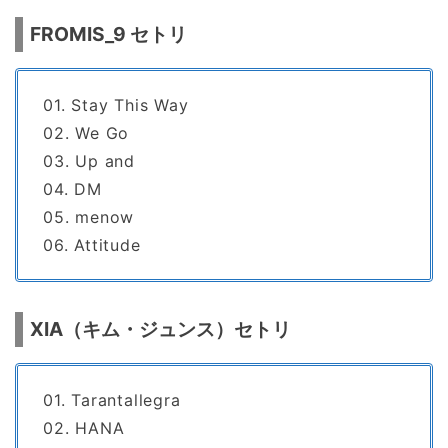
FROMIS_9 セトリ
01. Stay This Way
02. We Go
03. Up and
04. DM
05. menow
06. Attitude
XIA（キム・ジュンス）セトリ
01. Tarantallegra
02. HANA