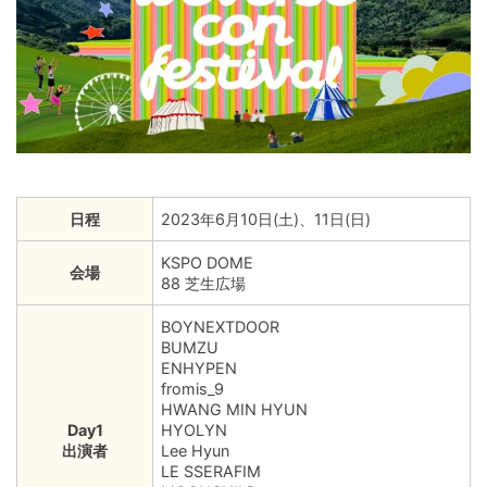
日程
2023年6月10日(土)、11日(日)
KSPO DOME
会場
88 芝生広場
BOYNEXTDOOR
BUMZU
ENHYPEN
fromis_9
HWANG MIN HYUN
Day1
HYOLYN
出演者
Lee Hyun
LE SSERAFIM