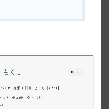
もくじ
CLOSE
2019 幕張１日目 セトリ【8/21】
張メッセ 座席表・グッズ列
21