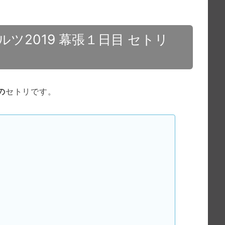
ルツ2019 幕張１日目 セトリ
の
セトリです。