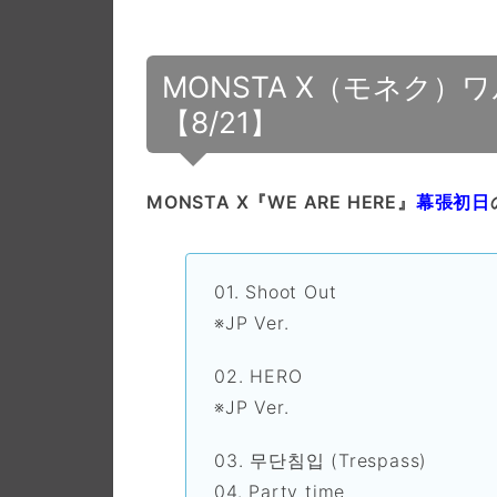
MONSTA X（モネク）ワ
【8/21】
MONSTA X『WE ARE HERE』
幕張初日
01. Shoot Out
※JP Ver.
02. HERO
※JP Ver.
03. 무단침입 (Trespass)
04. Party time