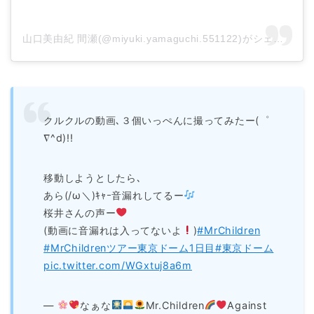
山口美由紀 間瀬(@miyuki.yamaguchi.551122)がシェアした投稿
クルクルの動画､３個いっぺんに撮ってみたー(゜
∇^d)!!
移動しようとしたら､
あら(/ω＼)ｷｬｰ音漏れしてるー
桜井さんの声ー
(動画に音漏れは入ってないよ
)
#MrChildren
#MrChildrenツアー東京ドーム1日目
#東京ドーム
pic.twitter.com/WGxtuj8a6m
—
なぁな
Mr.Children
Against