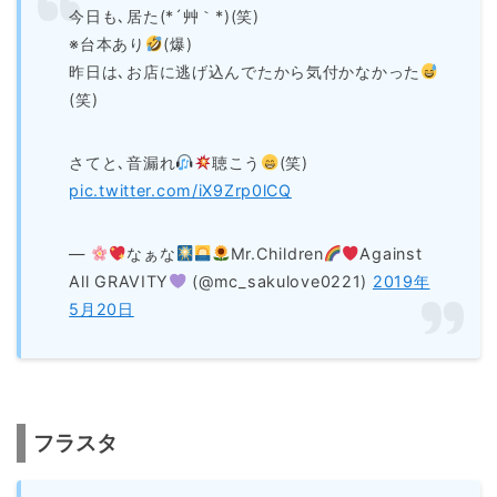
今日も､居た(*´艸｀*)(笑)
※台本あり
(爆)
昨日は､お店に逃げ込んでたから気付かなかった
(笑)
さてと､音漏れ
聴こう
(笑)
pic.twitter.com/iX9Zrp0lCQ
—
なぁな
Mr.Children
Against
All GRAVITY
(@mc_sakulove0221)
2019年
5月20日
フラスタ