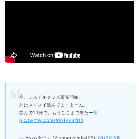
今、ミスチルグッズ販売開始。
列はスイスイ進んでますよーん。
並んで10分で、もうここまで来たー
pic.twitter.com/fdoT4v3zD4
— Yoko☆요코 (@umagyumin405)
2019年5月