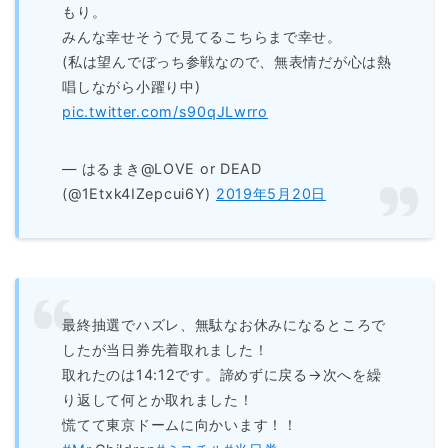
もり。
みんな幸せそうで見てるこちらまで幸せ。
(私は望んでぼっち参戦なので、無表情だが心は熱
唱しながら小躍り中)
pic.twitter.com/s90qJLwrro
— はるまき@LOVE or DEAD
(@1Etxk4IZepcui6Y)
2019年5月20日
最終抽選でハズレ、無駄なお休みになるところで
したが当日券先着取れました！
取れたのは14:12です。諦めずに戻る→次へを繰
り返して何とか取れました！
慌てて東京ドームに向かいます！！