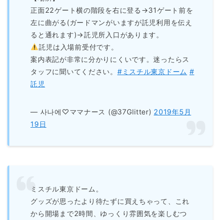
正面22ゲート横の階段を右に登る→31ゲート前を
左に曲がる(ガードマンがいますが託児利用を伝え
ると通れます)→託児所入口があります。
託児は入場前受付です。
案内表記が非常に分かりにくいです。迷ったらス
タッフに聞いてください。
#ミスチル東京ドーム
#
託児
— 사나에♡ママナース (@37Glitter)
2019年5月
19日
ミスチル東京ドーム。
グッズが思ったより待たずに買えちゃって、これ
から開場まで2時間、ゆっくり雰囲気を楽しむつ