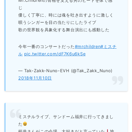
Mr.Childrenの骨格を支える男のビートを体で感
じ
優しく丁寧に、時には魂を吐き出すように激しく
唄うシンガーを目の当たりにしたライブ
歌の世界観を具象化する舞台演出にも感動した
今年一番のコンサートだった
#mrchildren
#ミスチ
ル
pic.twitter.com/dF7K6u6kSe
— Tak-Zakk-Nuno-EVH (@Tak_Zakk_Nuno)
2018年11月10日
ミスチルライブ、サンドーム福井に行ってきまし
た
桜井さんがこの会場、大好きだと言っていた
地