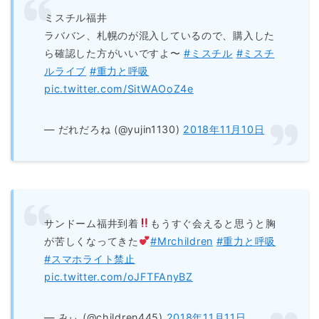
ミスチル福井
ラババン、札幌のが混入しているので、購入した
ら確認した方がいいですよ〜
#ミスチル
#ミスチ
ルライブ
#重力と呼吸
pic.twitter.com/SitWAOoZ4e
— だれだろね (@yujin1130)
2018年11月10日
サンドーム福井到着
もうすぐ会えると思うと胸
が苦しくなってきた
#Mrchildren
#重力と呼吸
#スマホライト禁止
pic.twitter.com/oJFTFAnyBZ
— みぃ (@children445)
2018年11月11日