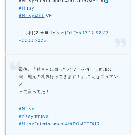
#NissyEntertainment4thLiveDOMETOU
R
#Ni
s
sy
#Nissy4thL
IVE
— 小田(@chiiiiilicious)
Fri Feb 17 12:52:37
+0000 2023
最後、「皆さんに貰ったパワーを持って追加公
演、地元の札幌行ってきます！」(こんなニュアン
ス)
って言ってた！
#Nissy
#nissy4thlive
#NissyEntertainment4thDOMETOUR