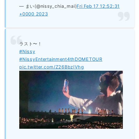
— まい(@nissy_chia_mai)
Fri Feb 17 12:52:31
+0000 2023
ラスト〜！
#Nissy
#NissyEntertainment4thDOMETOUR
pic.twitter.com/Z26BbzIVhg