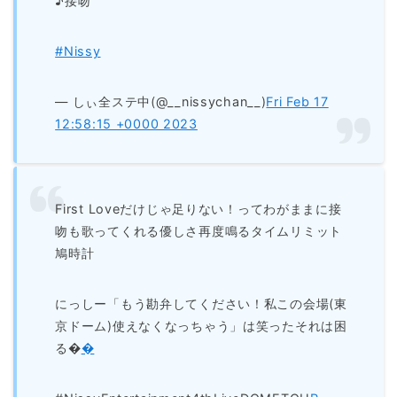
♪接吻
#Nissy
— しぃ全ステ中(@__nissychan__)
Fri Feb 17
12:58:15 +0000 2023
First Loveだけじゃ足りない！ってわがままに接
吻も歌ってくれる優しさ再度鳴るタイムリミット
鳩時計
にっしー「もう勘弁してください！私この会場(東
京ドーム)使えなくなっちゃう」は笑ったそれは困
る�
�