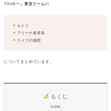
TOUR〜』
東京ドーム
の
セトリ
アリーナ座席表
ライブの感想
についてまとめています。
もくじ
CLOSE