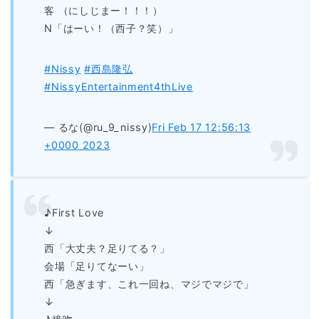
客 （にしじまー！！！）
N「はーい！（西子？笑）」
#Nissy
#西島隆弘
#NissyEntertainment4thLive
— るな(@ru_9_nissy)
Fri Feb 17 12:56:13
+0000 2023
♪First Love
↓
西「大丈夫？足りてる？」
会場「足りてなーい」
西「急ぎます、これ一回ね、マジでマジで」
↓