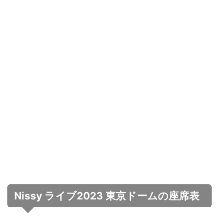
Nissy ライブ2023 東京ドームの座席表