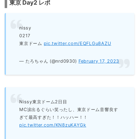
東京 Day2 レポ
nissy
0217
東京ドーム
pic.twitter.com/EQFLGu8AZU
— たろちゃん (@nrd0930)
February 17, 2023
Nissy東京ドーム2日目
MC涙出るぐらい笑ったし、東京ドーム音響良す
ぎて最高すぎた！！ハッハー！！
pic.twitter.com/KN8zuKAYGk