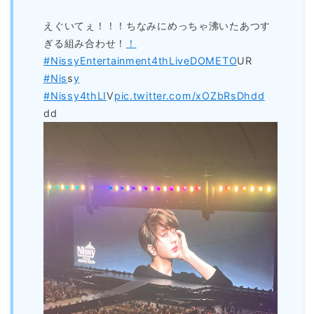
えぐいてぇ！！！ちなみにめっちゃ沸いたあつす
ぎる組み合わせ！
！
#NissyEntertainment4thLiveDOMETO
UR
#Nis
s
y
#Nissy4thLI
V
pic.twitter.com/xOZbRsDhdd
dd