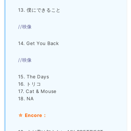
13. 僕にできること
//映像
14. Get You Back
//映像
15. The Days
16. トリコ
17. Cat & Mouse
18. NA
☆ Encore：