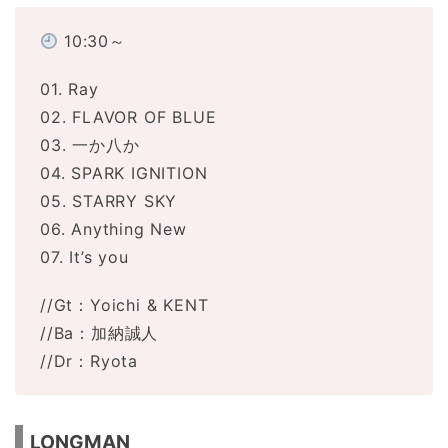
10:30～
01. Ray
02. FLAVOR OF BLUE
03. 一か八か
04. SPARK IGNITION
05. STARRY SKY
06. Anything New
07. It’s you
//Gt：Yoichi & KENT
//Ba：加納誠人
//Dr：Ryota
LONGMAN