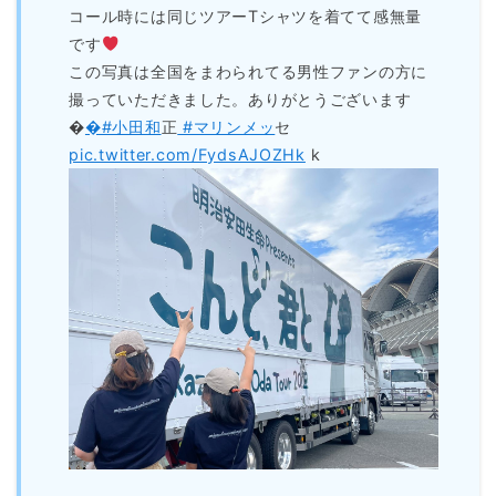
コール時には同じツアーTシャツを着てて感無量
です
この写真は全国をまわられてる男性ファンの方に
撮っていただきました。ありがとうございます
�
�#小田和
正
#マリンメッ
セ
pic.twitter.com/FydsAJOZHk
k