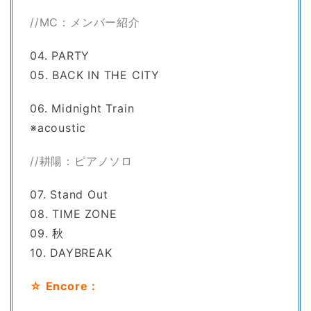
//MC：メンバー紹介
04. PARTY
05. BACK IN THE CITY
06. Midnight Train
※acoustic
//耕陽：ピアノソロ
07. Stand Out
08. TIME ZONE
09. 秋
10. DAYBREAK
☆ Encore：