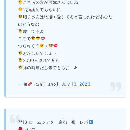
こちらの方がお嫁さんぽいね
結婚認めてもらいに
昭子さんは物凄く愛してると言ったけどあなた
はどうなの
愛してるよ
ここで
つられて？
→
おかしいでしょ〜
2000人連れてきた
床の時期だし来てもらお ♪
— 虹
(@niji_shoji)
July 13, 2023
7/13 ロームシアター京都 夜 レポ
下げて