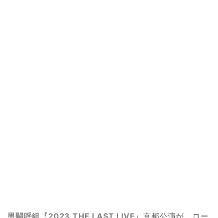
男闘呼組『2023 THE LAST LIVE』
京都公演が、ロー