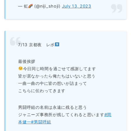
— 虹
(@niji_shoji)
July 13, 2023
7/13 京都夜 レポ
最後挨拶
今日同じ時間を過ごせて感謝してます
皆が居なかったら俺たちはいないと思う
一曲一曲の中に皆の想いが詰まって
こちらに伝わってきます
男闘呼組の名前は永遠に残ると思う
ジャニーズ事務所が残してくれると思います
#岡
本健一
#男闘呼組