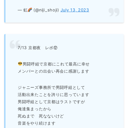
— 虹
(@niji_shoji)
July 13, 2023
7/13 京都夜 レポ⑫
男闘呼組で京都にこれて最高に幸せ
メンバーとの出会い再会に感謝します
ジャニーズ事務所で男闘呼組として
活動出来たことを誇りに思っています
男闘呼組として京都はラストですが
俺達集まったから
死ぬまで 死なないけど
音楽をやり続けます