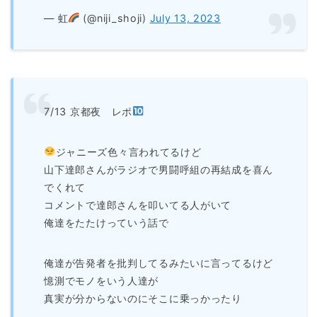
— 虹
(@niji_shoji)
July 13, 2023
7/13 京都夜 レポ
ジャニーズ色々言われてるけど
山下達郎さんがラジオで男闘呼組の再結成を喜ん
でくれて
コメントで達郎さんを叩いてる人がいて
俺達をたたけっていう話で
俺達が告発者を批判してるみたいに言ってるけど
憶測でモノをいう人達が
真実が分からないのにそこに乗っかったり