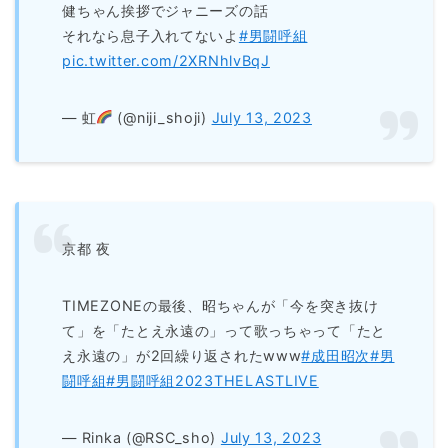
健ちゃん挨拶でジャニーズの話
それなら息子入れてないよ
#男闘呼組
pic.twitter.com/2XRNhlvBqJ
— 虹
(@niji_shoji)
July 13, 2023
京都 夜
TIMEZONEの最後、昭ちゃんが「今を突き抜け
て」を「たとえ永遠の」って歌っちゃって「たと
え永遠の」が2回繰り返されたwww
#成田昭次
#男
闘呼組
#男闘呼組2023THELASTLIVE
— Rinka (@RSC_sho)
July 13, 2023