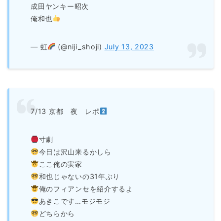
成田ヤンキー昭次
俺和也
— 虹
(@niji_shoji)
July 13, 2023
7/13 京都 夜 レポ
寸劇
今日は沢山来るかしら
ここ俺の実家
和也じゃないの31年ぶり
俺のフィアンセを紹介するよ
あきこです…モジモジ
どちらから