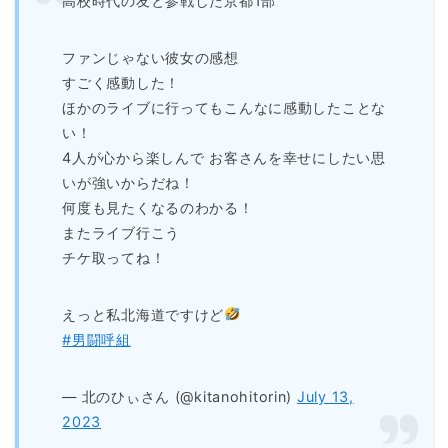
高校時代の友と参戦した京都1部
ファンじゃない彼女の感想
すごく感動した！
ほかのライブに行ってもこんなに感動したことな
い！
4人が心から楽しんで お客さんを幸せにしたい思
いが強いからだね！
何度も見たくなるのわかる！
またライブ行こう
チケ取ってね！
えっと私北海道ですけど
#男闘呼組
— 北のひぃさん (@kitanohitorin)
July 13,
2023