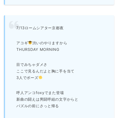
7/13ロームシアター京都夜
アコギ
渋いのやりますから
THURSDAY MORNING
目でみちゃダメさ
ここで見るんだよと胸に手を当て
3人でポーズ
呼人アンコfoxyでまた登場
新曲の闘えは男闘呼組の文字からと
パズルの前にさっと帰る