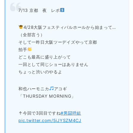
7/13 京都 夜 レポ
4/28大阪フェスティバルホールから始まって…
（全部言う）
そして一昨日大阪ツーデイズやって京都
拍手
どこも最高に盛り上がって
一回として同じショーはありません
ちょっと渋いのやるよ
和也ハーモニカ
アコギ
「THURSDAY MORNING」
↑今回で3回目ですね
#男闘呼組
pic.twitter.com/5iJYSZM4CJ