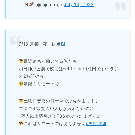
— 虹
(@niji_shoji)
July 13, 2023
7/13 京都 夜 レポ
最近めちゃ働いてる俺たち
明日神戸公演で夜にはwild knight成田ですのラジ
オ2時間やる
耕陽もリモートで
土曜日音楽の日ナマでぶちかまします
スタジオ観覧200人しか入れないのに
1万人以上応募きてTBSがぶったまげてます
これはリモートではありません
#男闘呼組