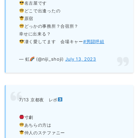
名古屋です
どこで出逢ったの
原宿
どっかの事務所？合宿所？
幸せに出来る？
凄く愛してます 会場キャー
#男闘呼組
— 虹
(@niji_shoji)
July 13, 2023
7/13 京都夜 レポ
寸劇
あちらの方は
仲人のステファニー