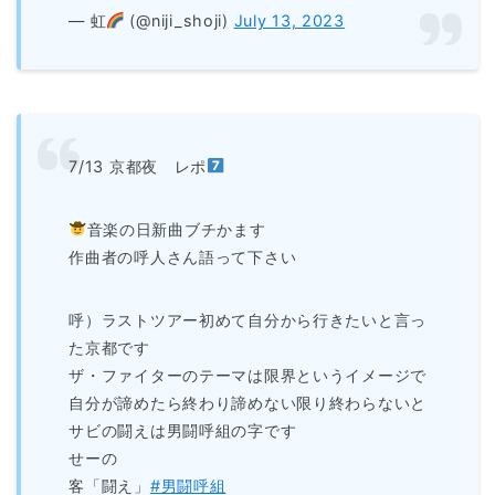
— 虹
(@niji_shoji)
July 13, 2023
7/13 京都夜 レポ
音楽の日新曲ブチかます
作曲者の呼人さん語って下さい
呼）ラストツアー初めて自分から行きたいと言っ
た京都です
ザ・ファイターのテーマは限界というイメージで
自分が諦めたら終わり諦めない限り終わらないと
サビの闘えは男闘呼組の字です
せーの
客「闘え」
#男闘呼組