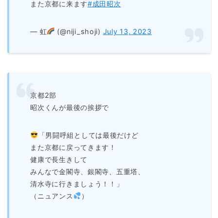
また京都に来ます
#成田昭次
— 虹
(@niji_shoji)
July 13, 2023
京都2部
昭次くんが最後の挨拶で
「男闘呼組としては最後だけど
また京都に戻ってきます！
健康で長生きして
みんなで金閣寺、銀閣寺、五重塔、
清水寺に行きましょう！！」
（ニュアンス
）