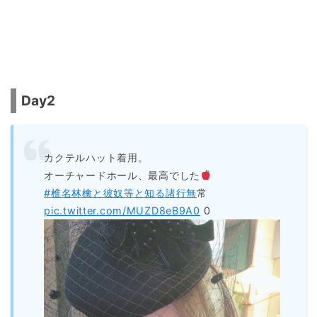
Day2
カクテルハット着用。
オーチャードホール、最高でした
#椎名林檎と彼奴等と知る諸行無
常
pic.twitter.com/MUZD8eB9A0
0