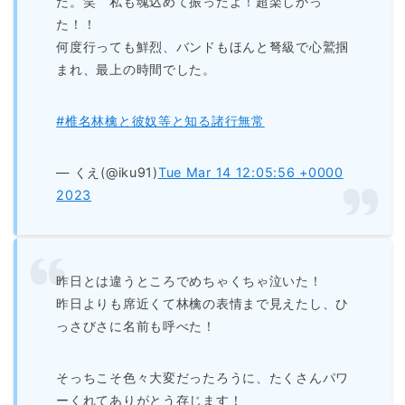
た。笑 私も魂込めて振ったよ！超楽しかっ
た！！
何度行っても鮮烈、バンドもほんと弩級で心鷲掴
まれ、最上の時間でした。
#椎名林檎と彼奴等と知る諸行無常
— くえ(@iku91)
Tue Mar 14 12:05:56 +0000
2023
昨日とは違うところでめちゃくちゃ泣いた！
昨日よりも席近くて林檎の表情まで見えたし、ひ
っさびさに名前も呼べた！
そっちこそ色々大変だったろうに、たくさんパワ
ーくれてありがとう存じます！