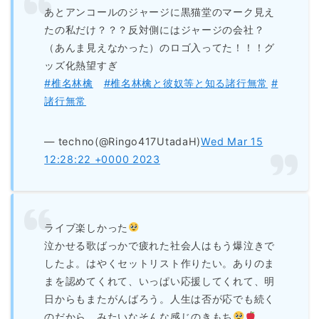
あとアンコールのジャージに黒猫堂のマーク見え
たの私だけ？？？反対側にはジャージの会社？
（あんま見えなかった）のロゴ入ってた！！！グ
ッズ化熱望すぎ
#椎名林檎
#椎名林檎と彼奴等と知る諸行無常
#
諸行無常
— techno(@Ringo417UtadaH)
Wed Mar 15
12:28:22 +0000 2023
ライブ楽しかった
泣かせる歌ばっかで疲れた社会人はもう爆泣きで
したよ。はやくセットリスト作りたい。ありのま
まを認めてくれて、いっぱい応援してくれて、明
日からもまたがんばろう。人生は否が応でも続く
のだから。みたいなそんな感じのきもち