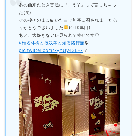
あの曲来たとき普通に『…うそ』って言っちゃっ
た(笑)
その後そのまま続いた曲で無事に召されましたあ
りがとうございました
(OTK早口)
あと、大好きなアレ見られて幸せです♡
#椎名林檎と彼奴等と知る諸行無
常
pic.twitter.com/kyYUy43LF7
7