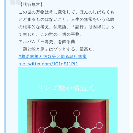
【諸行無常】
この世の万物は常に変化して、ほんのしばらくも
とどまるものはないこと。人生の無常をいう仏教
の根本的な考え。仏教語。「諸行」は因縁によっ
て生じた、この世の一切の事物。
アルバム「三毒史」を飾る曲
「鶏と蛇と豚」はゾッとする。最高だ。
#椎名林檎と彼奴等と知る諸行無常
pic.twitter.com/1C1qS11Pt1