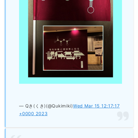
— Qき(くき)(@Qukimiki)
Wed Mar 15 12:17:17
+0000 2023