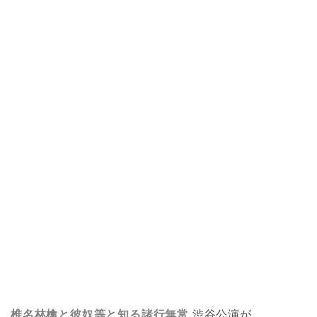
椎名林檎と彼奴等と知る諸行無常
渋谷公演が、