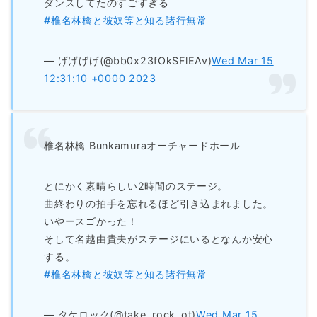
ダンスしてたのすごすぎる
#椎名林檎と彼奴等と知る諸行無常
— げげげげ(@bb0x23fOkSFlEAv)
Wed Mar 15
12:31:10 +0000 2023
椎名林檎 Bunkamuraオーチャードホール
とにかく素晴らしい2時間のステージ。
曲終わりの拍手を忘れるほど引き込まれました。
いやースゴかった！
そして名越由貴夫がステージにいるとなんか安心
する。
#椎名林檎と彼奴等と知る諸行無常
— タケロック(@take_rock_ot)
Wed Mar 15