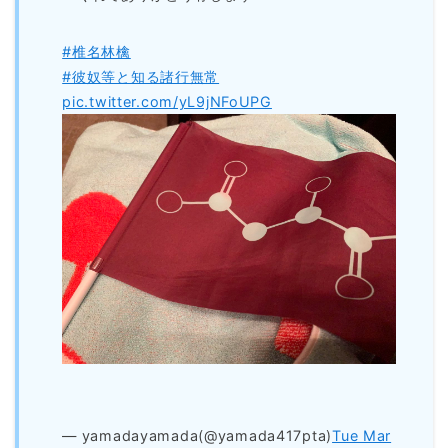
#椎名林檎
#彼奴等と知る諸行無常
pic.twitter.com/yL9jNFoUPG
— yamadayamada(@yamada417pta)
Tue Mar