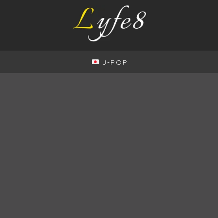
J-POP