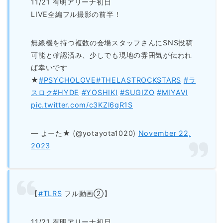
11/21 有明アリーナ初日
LIVE全編フル撮影の前半！
無線機を持つ複数の会場スタッフさんにSNS投稿
可能と確認済み、少しでも現地の雰囲気が伝われ
ば幸いです
★
#PSYCHOLOVE
#THELASTROCKSTARS
#ラ
スロク
#HYDE
#YOSHIKI
#SUGIZO
#MIYAVI
pic.twitter.com/c3KZl6gR1S
— よーた★ (@yotayota1020)
November 22,
2023
【
#TLRS
フル動画②】
11/21 有明アリーナ初日