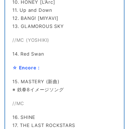
10. HONEY [L’Arc]
11. Up and Down
12. BANG! [MIYAVI]
13. GLAMOROUS SKY
//MC (YOSHIKI)
14. Red Swan
☆ Encore：
15. MASTERY (新曲)
※ 鉄拳8イメージソング
//MC
16. SHINE
17. THE LAST ROCKSTARS