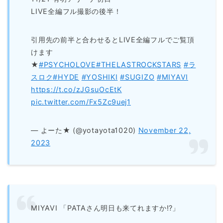
LIVE全編フル撮影の後半！
引用先の前半と合わせるとLIVE全編フルでご覧頂
けます
★
#PSYCHOLOVE
#THELASTROCKSTARS
#ラ
スロク
#HYDE
#YOSHIKI
#SUGIZO
#MIYAVI
https://t.co/zJGsuOcEtK
pic.twitter.com/Fx5Zc9uej1
— よーた★ (@yotayota1020)
November 22,
2023
MIYAVI 「PATAさん明日も来てれますか⁉︎」