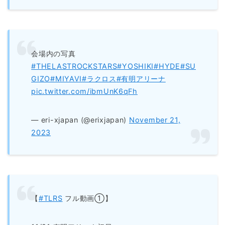
会場内の写真
#THELASTROCKSTARS
#YOSHIKI
#HYDE
#SU
GIZO
#MIYAVI
#ラクロス
#有明アリーナ
pic.twitter.com/ibmUnK6qFh
— eri-xjapan (@erixjapan)
November 21,
2023
【
#TLRS
フル動画①】