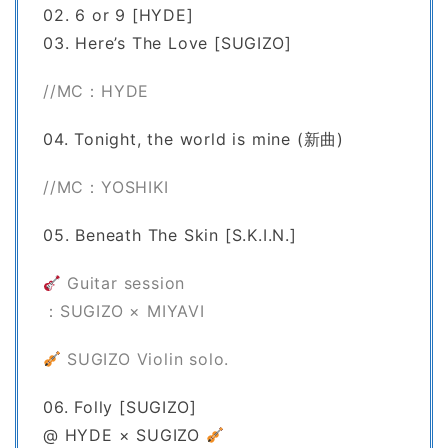
02. 6 or 9 [HYDE]
03. Here’s The Love [SUGIZO]
//MC：HYDE
04. Tonight, the world is mine (新曲)
//MC：YOSHIKI
05. Beneath The Skin [S.K.I.N.]
Guitar session
：SUGIZO × MIYAVI
SUGIZO Violin solo.
06. Folly [SUGIZO]
@ HYDE × SUGIZO