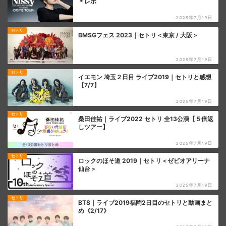
＊レポ
2025年7月19日
セトリ
BMSGフェス 2023｜セトリ＜東京 / 大阪＞
2025年7月19日
セトリ
イエモン 埼玉２日目 ライブ2019｜セトリと感想
【7/7】
2025年7月19日
セトリ
桑田佳祐｜ライブ2022 セトリ 全13公演【５倍返
しツアー】
2025年7月19日
セトリ
ロックのほそ道 2019｜セトリ＜ゼビオアリーナ
仙台＞
2025年7月19日
セトリ
BTS｜ライブ2019福岡2日目のセトリと動画まと
め《2/17》