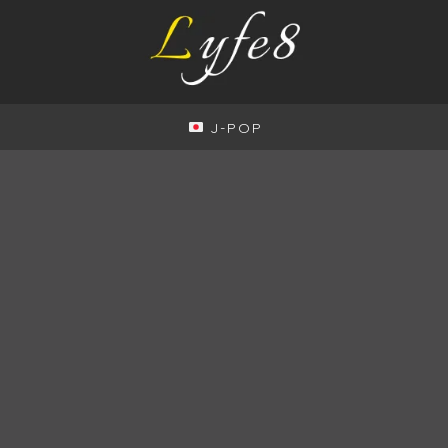
J-POP