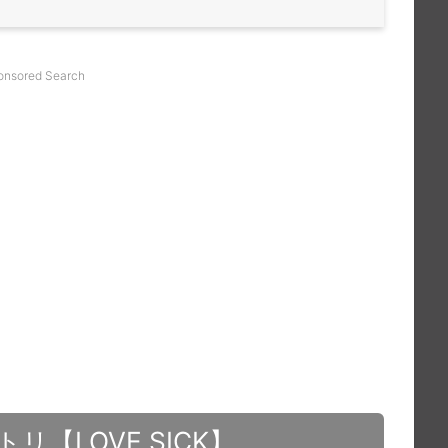
onsored Search
トリ【LOVE SICK】