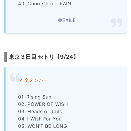
40. Choo Choo TRAIN
©EXILE
東京３日目 セトリ【9/24】
✓ 全メンバー
01. Rising Sun
02. POWER OF WISH
03. Heads or Tails
04. I Wish For You
05. WON’T BE LONG