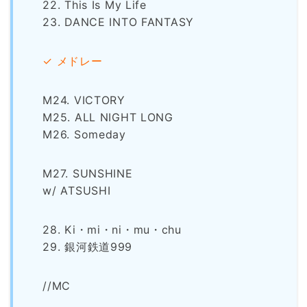
22. This Is My Life
23. DANCE INTO FANTASY
✓ メドレー
M24. VICTORY
M25. ALL NIGHT LONG
M26. Someday
M27. SUNSHINE
w/ ATSUSHI
28. Ki・mi・ni・mu・chu
29. 銀河鉄道999
//MC