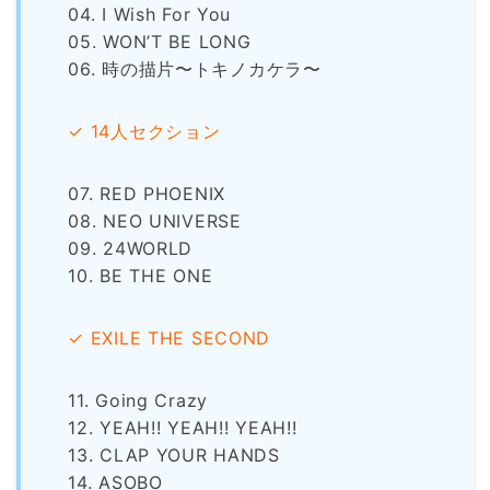
04. I Wish For You
05. WON’T BE LONG
06. 時の描片〜トキノカケラ〜
✓ 14人セクション
07. RED PHOENIX
08. NEO UNIVERSE
09. 24WORLD
10. BE THE ONE
✓ EXILE THE SECOND
11. Going Crazy
12. YEAH!! YEAH!! YEAH!!
13. CLAP YOUR HANDS
14. ASOBO