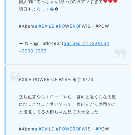
個人的にてっちゃん脱いだの激アツすぎて
‍明日もよ
ろしく�
�
#Abem
a #EXILE #PO
W
EROF
WISH #POW
— ©️ ᵕ̈(@__arln4931)
Sat Sep 24 12:06:34
+0000 2022
EXILE POWER OF WISH 東京 9/24
立ち位置やらトロッコやら、啓司と近くになる度
にひょこひょこ着いてって、肩組んだり啓司のこ
と指差してる大樹ちゃん見て大号泣した
#Abem
a #EXI
L
E #POWEROFWI
S
H #P
OW