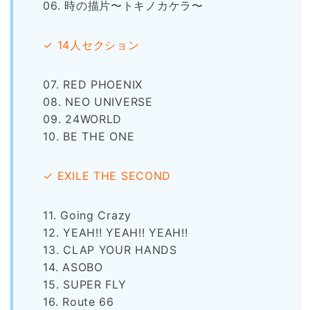
06. 時の描片〜トキノカケラ〜
✓ 14人セクション
07. RED PHOENIX
08. NEO UNIVERSE
09. 24WORLD
10. BE THE ONE
✓ EXILE THE SECOND
11. Going Crazy
12. YEAH!! YEAH!! YEAH!!
13. CLAP YOUR HANDS
14. ASOBO
15. SUPER FLY
16. Route 66