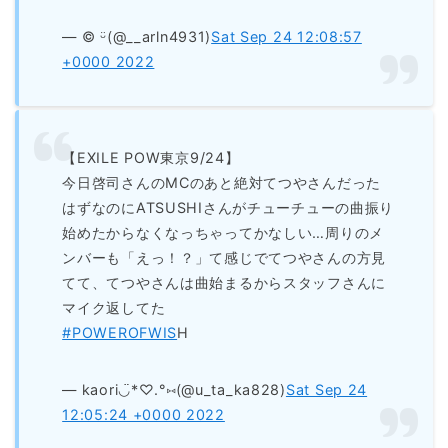
— ©️ ᵕ̈(@__arln4931)
Sat Sep 24 12:08:57
+0000 2022
【EXILE POW東京9/24】
今日啓司さんのMCのあと絶対てつやさんだった
はずなのにATSUSHIさんがチューチューの曲振り
始めたからなくなっちゃってかなしい…周りのメ
ンバーも「えっ！？」て感じでてつやさんの方見
てて、てつやさんは曲始まるからスタッフさんに
マイク返してた
#POWEROFWIS
H
— kaori◡̈*♡.°⑅(@u_ta_ka828)
Sat Sep 24
12:05:24 +0000 2022