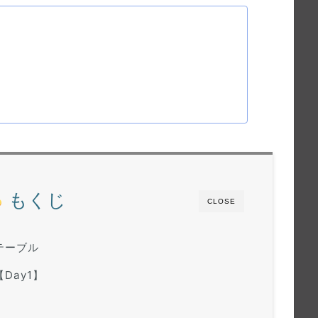
もくじ
CLOSE
ムテーブル
【Day1】