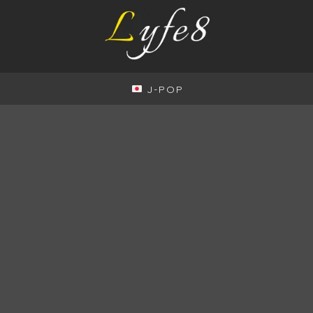
J-POP