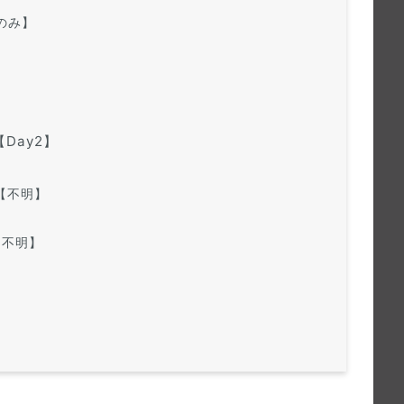
部のみ】
【Day2】
【不明】
リ【不明】
】