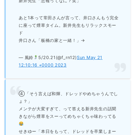
新井先生「悲報ってなに？笑」
あと1本って常田さんが言って、井口さんもう完全
に座って煙草タイム。新井先生もリラックスモー
ド
井口さん「板橋の家と一緒！」→
— 風鈴
5/20.21(@f_rn12)
Sun May 21
12:10:16 +0000 2023
④「そう言えば和輝、ドレッドやめちゃうんでし
ょ？」
メンテが大変すぎて、って答える新井先生の話聞
きながら煙草をスーってめちゃくちゃ味わってる
せきゆー「本日をもって、ドレッドを卒業しまー