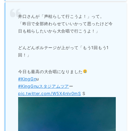
井口さんが「声枯らして行こうよ！」って。
「昨日で全部終わらせていいかって思ったけど今
日も枯らしたいから大合唱で行こうよ！」
どんどんボルテージが上がって「もう1回もう1
回！」
今日も最高の大合唱になりました
#KingGn
u
#KingGnuスタジアムツア
ー
pic.twitter.com/W5X4nlv0mS
S