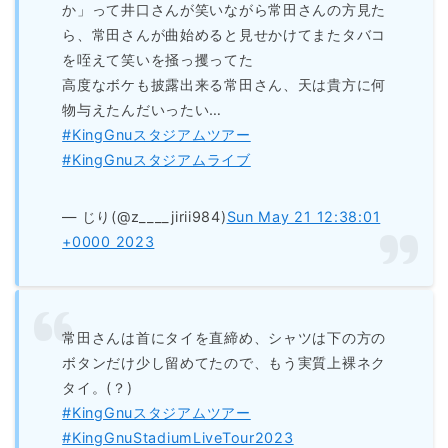
か」って井口さんが笑いながら常田さんの方見た
ら、常田さんが曲始めると見せかけてまたタバコ
を咥えて笑いを掻っ攫ってた
高度なボケも披露出来る常田さん、天は貴方に何
物与えたんだいったい…
#KingGnuスタジアムツアー
#KingGnuスタジアムライブ
— じり(@z____jirii984)
Sun May 21 12:38:01
+0000 2023
常田さんは首にタイを直締め、シャツは下の方の
ボタンだけ少し留めてたので、もう実質上裸ネク
タイ。(？)
#KingGnuスタジアムツアー
#KingGnuStadiumLiveTour2023