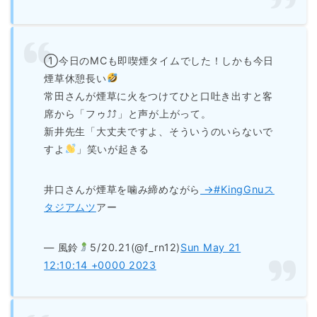
①今日のMCも即喫煙タイムでした！しかも今日
煙草休憩長い
常田さんが煙草に火をつけてひと口吐き出すと客
席から「フゥ⤴︎︎⤴︎︎」と声が上がって。
新井先生「大丈夫ですよ、そういうのいらないで
すよ
」笑いが起きる
井口さんが煙草を噛み締めながら
→#KingGnuス
タジアムツ
アー
— 風鈴
5/20.21(@f_rn12)
Sun May 21
12:10:14 +0000 2023