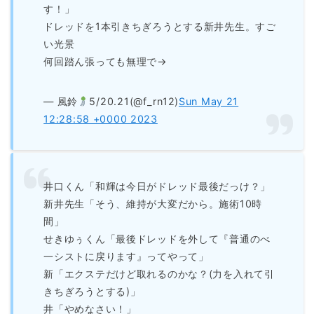
す！」
ドレッドを1本引きちぎろうとする新井先生。すご
い光景
何回踏ん張っても無理で→
— 風鈴
5/20.21(@f_rn12)
Sun May 21
12:28:58 +0000 2023
井口くん「和輝は今日がドレッド最後だっけ？」
新井先生「そう、維持が大変だから。施術10時
間」
せきゆぅくん「最後ドレッドを外して『普通のべ
一シストに戻ります』ってやって」
新「エクステだけど取れるのかな？(力を入れて引
きちぎろうとする)」
井「やめなさい！」