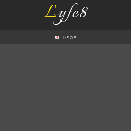
J-POP