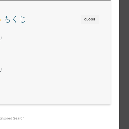
もくじ
CLOSE
リ
リ
onsored Search