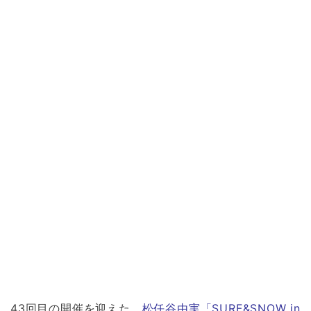
43回目の開催を迎えた、
松任谷由実「SURF&SNOW in